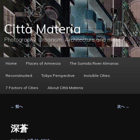
メ
イ
ン
コ
Città Materia
ン
テ
ン
Photography, Urbanism, Architecture and more
ツ
へ
移
動
メ
Home
Places of Amnesia
The Sumida River Almanac
イ
ン
Reconstructed
Tokyo Perspective
Invisible Cities
メ
ニ
7 Factors of Cities
About Città Materia
ュ
ー
投
←
前へ
次へ
→
稿
ナ
ビ
深蒼
ゲ
ー