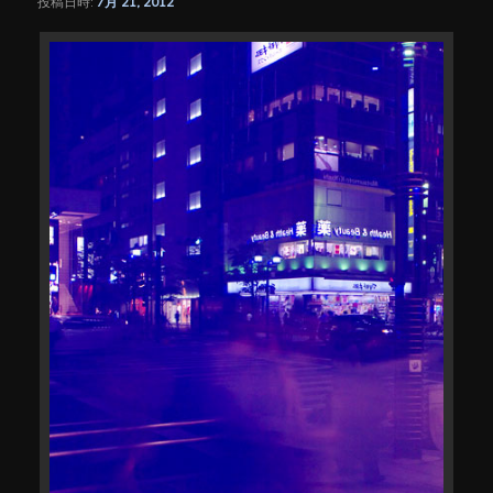
投稿日時:
7月 21, 2012
シ
ョ
ン