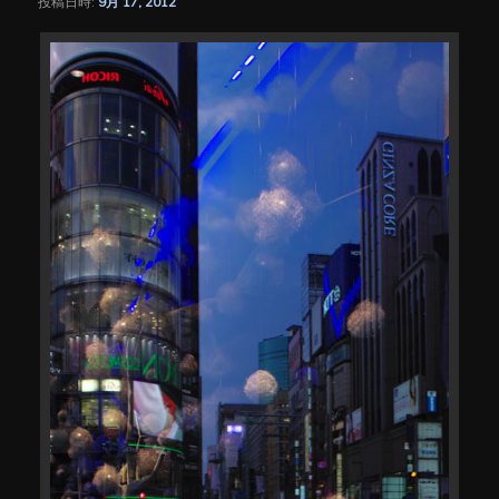
投稿日時:
9月 17, 2012
シ
ョ
ン