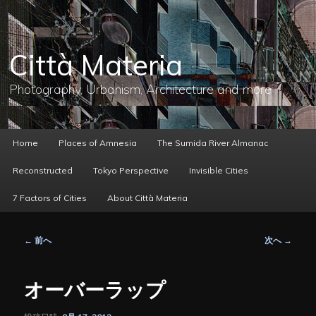
メ
イ
ン
コ
Città Materia
ン
テ
ン
Photography, Urbanism, Architecture and more
ツ
へ
移
動
メ
Home
Places of Amnesia
The Sumida River Almanac
イ
ン
Reconstructed
Tokyo Perspective
Invisible Cities
メ
ニ
7 Factors of Cities
About Città Materia
ュ
ー
投
←
前へ
次へ
→
稿
ナ
ビ
オーバーラップ
ゲ
ー