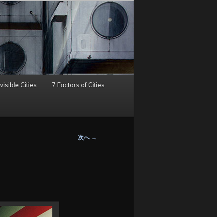
visible Cities
7 Factors of Cities
次へ
→