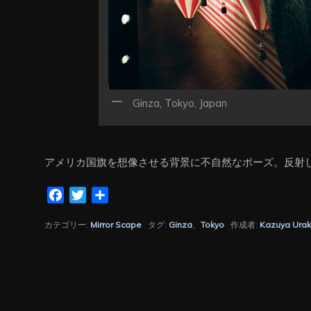
Ginza, Tokyo, Japan
アメリカ国旗を想像させる背景に不自然なポーズ。反射
Facebook
Twitter
共
有
カテゴリー:
Mirror Scape
タグ:
Ginza
、
Tokyo
作成者:
Kazuya Ura