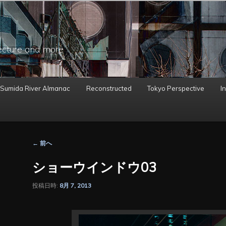
ecture and more
 Sumida River Almanac
Reconstructed
Tokyo Perspective
In
投
←
前へ
稿
ナ
ショーウインドウ03
ビ
ゲ
投稿日時:
8月 7, 2013
ー
シ
ョ