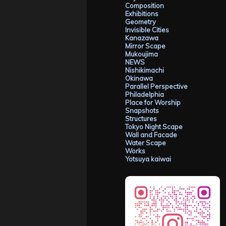
Composition
Exhibitions
Geometry
Invisible Cities
Kanazawa
Mirror Scape
Mukoujima
NEWS
Nishikimachi
Okinawa
Parallel Perspective
Philadelphia
Place for Worship
Snapshots
Structures
Tokyo Night Scape
Wall and Facade
Water Scape
Works
Yotsuya kaiwai