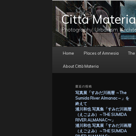
メ
イ
Città Materia
ン
コ
ン
Photography, Urbanism, Archit
テ
ン
ツ
メ
へ
Home
Places of Amnesia
The
イ
移
ン
動
About Città Materia
メ
ニ
ュ
最近の投稿
ー
写真展「すみだ川画暦 ～The
Sumida River Almanac～」を
終えて
浦川和也 写真集「すみだ川画暦
（えごよみ）～THE SUMIDA
RIVER ALMANAC〜」
浦川和也 写真展「すみだ川画暦
（えごよみ）～THE SUMIDA