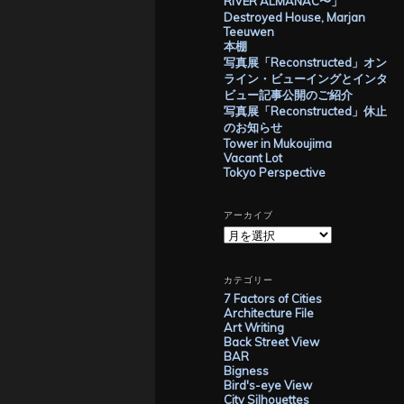
RIVER ALMANAC〜」
Destroyed House, Marjan
Teeuwen
本棚
写真展「Reconstructed」オン
ライン・ビューイングとインタ
ビュー記事公開のご紹介
写真展「Reconstructed」休止
のお知らせ
Tower in Mukoujima
Vacant Lot
Tokyo Perspective
アーカイブ
ア
ー
カ
イ
カテゴリー
ブ
7 Factors of Cities
Architecture File
Art Writing
Back Street View
BAR
Bigness
Bird's-eye View
City Silhouettes