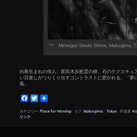
Mimeguri Shinto Shrine, Mukoujima, T
向島生まれの俳人、富田木歩慰霊の碑。石のテクスチュ
い日差しがつりくり出すコントラストに惹かれる。「夢
風」
Facebook
Twitter
共
有
カテゴリー:
Place for Worship
タグ:
Mukoujima
、
Tokyo
作成者:
Ka
リンク