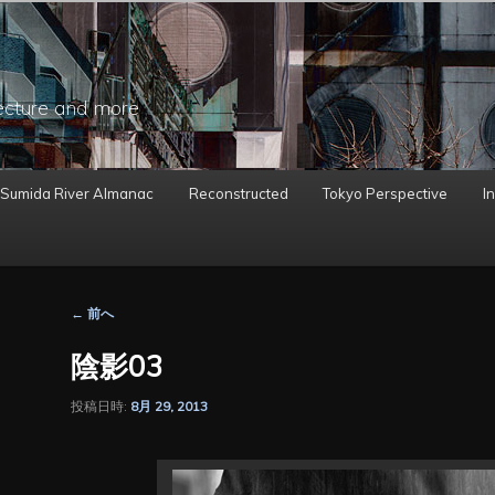
ecture and more
 Sumida River Almanac
Reconstructed
Tokyo Perspective
In
投
←
前へ
稿
ナ
陰影03
ビ
ゲ
投稿日時:
8月 29, 2013
ー
シ
ョ