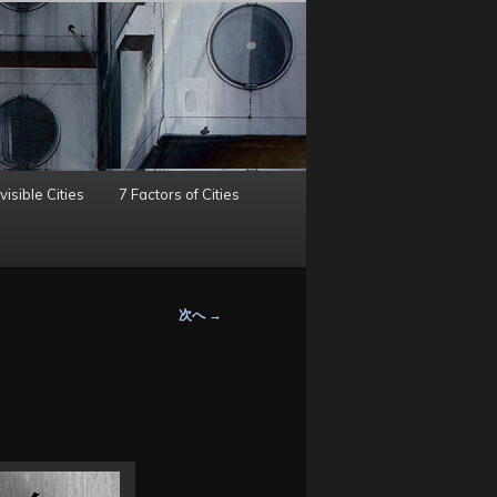
visible Cities
7 Factors of Cities
次へ
→