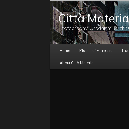
メ
イ
Città Materia
ン
コ
ン
Photography, Urbanism, Archit
テ
ン
ツ
メ
へ
Home
Places of Amnesia
The
イ
移
ン
動
About Città Materia
メ
ニ
ュ
ー