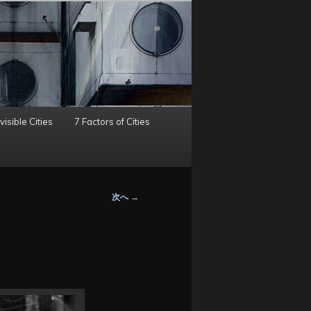
visible Cities
7 Factors of Cities
次へ
→