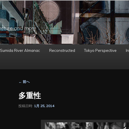
ecture and more
 Sumida River Almanac
Reconstructed
Tokyo Perspective
In
投
←
前へ
稿
ナ
多重性
ビ
ゲ
投稿日時:
1月 25, 2014
ー
シ
ョ