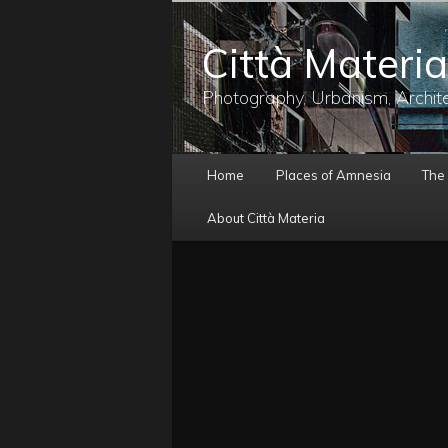
メ
イ
Città Materia
ン
コ
ン
Photography, Urbanism, Archit
テ
ン
ツ
メ
へ
Home
Places of Amnesia
The
イ
移
ン
動
About Città Materia
メ
ニ
ュ
ー