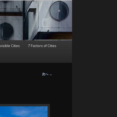
visible Cities
7 Factors of Cities
次へ
→