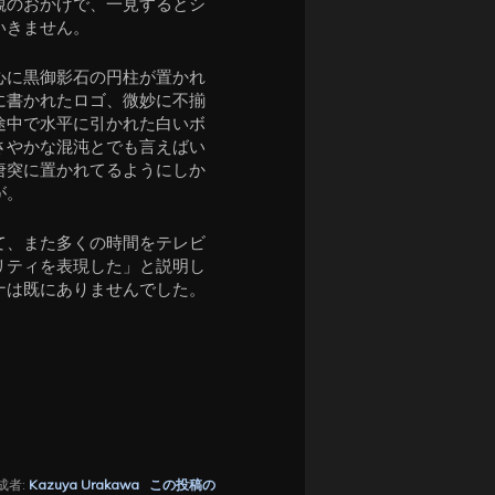
観のおかげで、一見するとシ
いきません。
心に黒御影石の円柱が置かれ
に書かれたロゴ、微妙に不揃
途中で水平に引かれた白いボ
さやかな混沌とでも言えばい
唐突に置かれてるようにしか
が。
て、また多くの時間をテレビ
リティを表現した」と説明し
ナは既にありませんでした。
成者:
Kazuya Urakawa
この投稿の