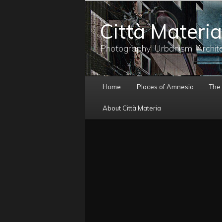
メ
イ
Città Materia
ン
コ
ン
Photography, Urbanism, Archit
テ
ン
ツ
メ
へ
Home
Places of Amnesia
The
イ
移
ン
動
About Città Materia
メ
ニ
ュ
ー