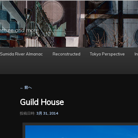
ecture and more
 Sumida River Almanac
Reconstructed
Tokyo Perspective
In
投
←
前へ
稿
ナ
Guild House
ビ
ゲ
投稿日時:
3月 31, 2014
ー
シ
ョ