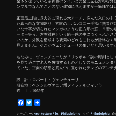
全体を覆っている茶褐色のタイルと完全に左右対称な外
ンプルでなんてことのない建物に見えますが一筋縄では
正面最上階に暴力的に現れる大アーチ、窪んだ入口の中
た真っ白な玄関廻り、玄関の上バルコニー手摺に無造作
いな十字が切られたマンガのような正方形の窓、５階の
ーダー等々。左右対称という統一感の中につくられたさ
いのか、外観を構成する要素のどれもこれもが脈絡なく
見えません。そこがヴェンチューリの狙いだと思います
ちなみに、ヴェンチューリが「リッポルド調の彫刻とし
を見て過ごす老人を象徴するものとしてのモニュメンタ
ていた、正面の頂部ど真ん中に置かれたテレビのアンテ
設 計：ロバート・ヴェンチューリ
所在地：ペンシルヴァニア州フィラデルフィア市
竣 工：1965年
Facebook
Twitter
共
有
カテゴリー:
Architecture File
、
Philadelphia
タグ:
Philadelphia
作