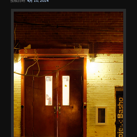
投稿日時:
4月 10, 2014
シ
ョ
ン