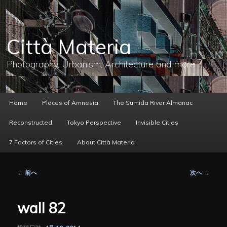
メ
イ
ン
コ
Città Materia
ン
テ
ン
Photography, Urbanism, Architecture and more
ツ
へ
移
動
メ
Home
Places of Amnesia
The Sumida River Almanac
イ
ン
Reconstructed
Tokyo Perspective
Invisible Cities
メ
ニ
7 Factors of Cities
About Città Materia
ュ
ー
投
←
前へ
次へ
→
稿
ナ
ビ
wall 82
ゲ
ー