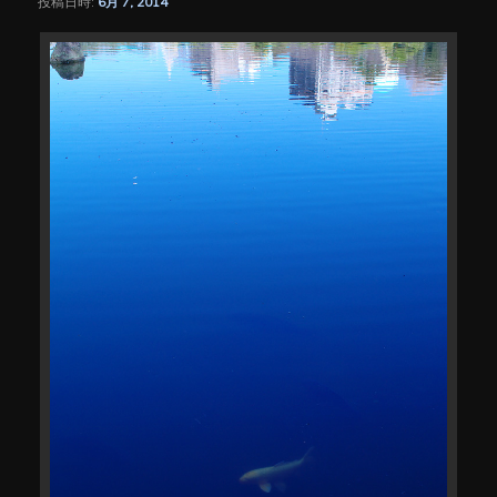
投稿日時:
6月 7, 2014
シ
ョ
ン