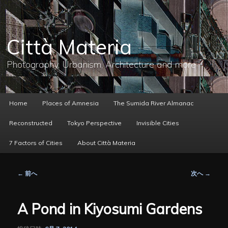
メ
イ
ン
コ
Città Materia
ン
テ
ン
Photography, Urbanism, Architecture and more
ツ
へ
移
動
メ
Home
Places of Amnesia
The Sumida River Almanac
イ
ン
Reconstructed
Tokyo Perspective
Invisible Cities
メ
ニ
7 Factors of Cities
About Città Materia
ュ
ー
投
←
前へ
次へ
→
稿
ナ
ビ
A Pond in Kiyosumi Gardens
ゲ
ー