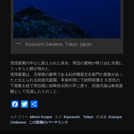
Kiyosumi Gardens, Tokyo, Japan
清澄庭園の中心に据えられた泉水。周辺の建物が映り込む水面に
うっすらと鯉が現れた。
清澄庭園は、元禄期の豪商である紀伊國屋文左衛門の屋敷があっ
たと伝えられる回遊式庭園。享保年間に下総関宿藩主 久世氏の
下屋敷を経て明治期に岩崎弥太郎の手に渡り、回遊式築山林泉庭
園として完成したとのこと。
Facebook
Twitter
共
有
カテゴリー:
Mirror Scape
タグ:
Kiyosumi
、
Tokyo
作成者:
Kazuya
Urakawa
この投稿のパーマリンク