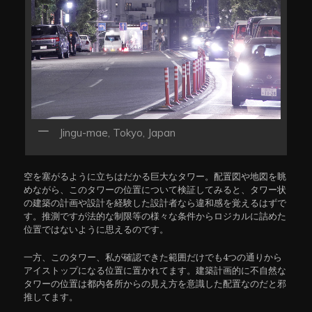
Jingu-mae, Tokyo, Japan
空を塞がるように立ちはだかる巨大なタワー。配置図や地図を眺
めながら、このタワーの位置について検証してみると、タワー状
の建築の計画や設計を経験した設計者なら違和感を覚えるはずで
す。推測ですが法的な制限等の様々な条件からロジカルに詰めた
位置ではないように思えるのです。
一方、このタワー、私が確認できた範囲だけでも4つの通りから
アイストップになる位置に置かれてます。建築計画的に不自然な
タワーの位置は都内各所からの見え方を意識した配置なのだと邪
推してます。