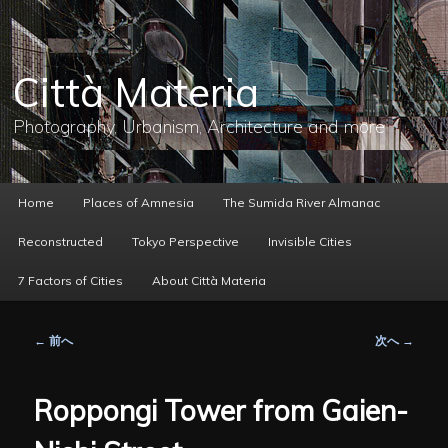
メ
イ
ン
コ
Città Materia
ン
テ
ン
Photography, Urbanism, Architecture and more
ツ
へ
移
動
メ
Home
Places of Amnesia
The Sumida River Almanac
イ
ン
Reconstructed
Tokyo Perspective
Invisible Cities
メ
ニ
7 Factors of Cities
About Città Materia
ュ
ー
投
←
前へ
次へ
→
稿
ナ
ビ
Roppongi Tower from Gaien-
ゲ
ー