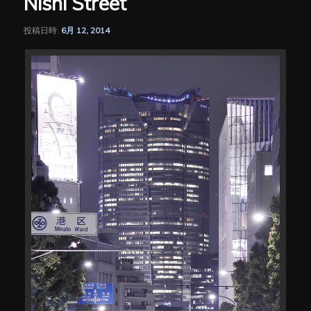
Nishi Street
シ
ョ
ン
投稿日時:
6月 12, 2014