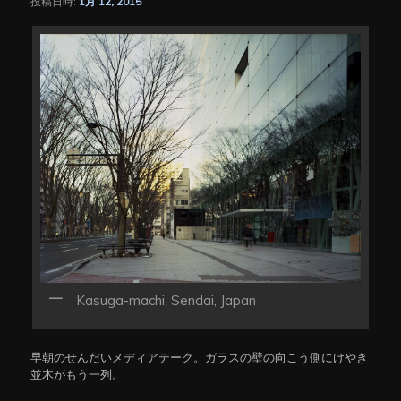
投稿日時:
1月 12, 2015
シ
ョ
ン
Kasuga-machi, Sendai, Japan
早朝のせんだいメディアテーク。ガラスの壁の向こう側にけやき
並木がもう一列。