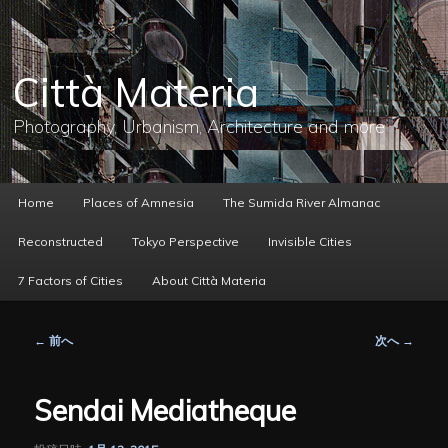
メ
イ
ン
コ
Città Materia
ン
テ
ン
Photography, Urbanism, Architecture and more
ツ
へ
移
動
メ
Home
Places of Amnesia
The Sumida River Almanac
イ
ン
Reconstructed
Tokyo Perspective
Invisible Cities
メ
ニ
7 Factors of Cities
About Città Materia
ュ
ー
投
←
前へ
次へ
→
稿
ナ
ビ
Sendai Mediatheque
ゲ
ー