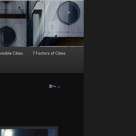
visible Cities
7 Factors of Cities
次へ
→