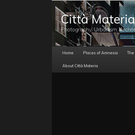
メ
イ
Città Materia
ン
コ
ン
Photography, Urbanism, Archit
テ
ン
ツ
メ
へ
Home
Places of Amnesia
The
イ
移
ン
動
About Città Materia
メ
ニ
ュ
ー