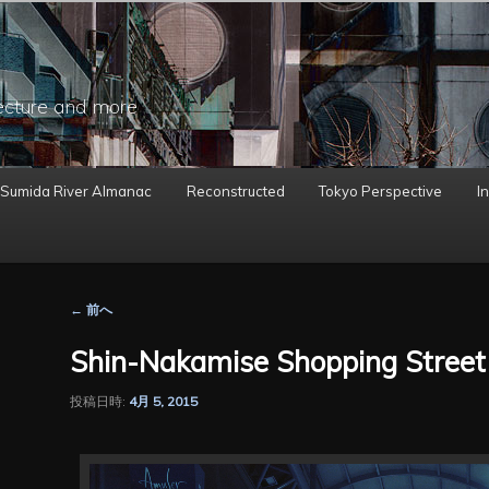
ecture and more
 Sumida River Almanac
Reconstructed
Tokyo Perspective
In
投
←
前へ
稿
ナ
Shin-Nakamise Shopping Street
ビ
ゲ
投稿日時:
4月 5, 2015
ー
シ
ョ