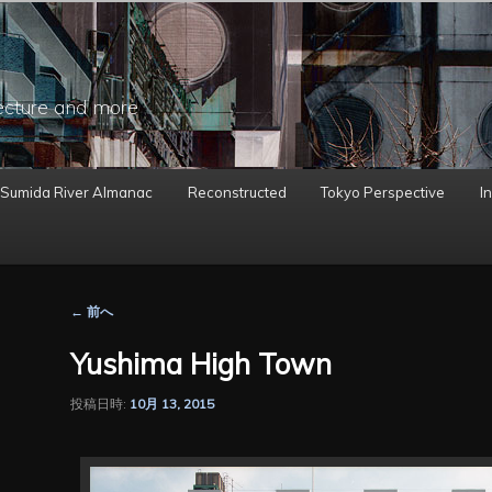
ecture and more
 Sumida River Almanac
Reconstructed
Tokyo Perspective
In
投
←
前へ
稿
ナ
Yushima High Town
ビ
ゲ
投稿日時:
10月 13, 2015
ー
シ
ョ