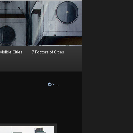
visible Cities
7 Factors of Cities
次へ
→