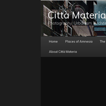
メ
イ
Città Materia
ン
コ
ン
Photography, Urbanism, Archit
テ
ン
ツ
メ
へ
Home
Places of Amnesia
The
イ
移
ン
動
About Città Materia
メ
ニ
ュ
ー