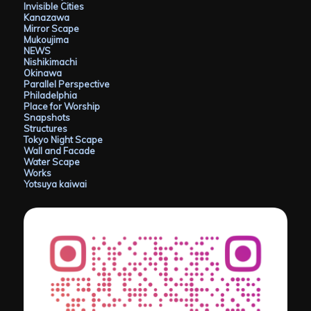
Invisible Cities
Kanazawa
Mirror Scape
Mukoujima
NEWS
Nishikimachi
Okinawa
Parallel Perspective
Philadelphia
Place for Worship
Snapshots
Structures
Tokyo Night Scape
Wall and Facade
Water Scape
Works
Yotsuya kaiwai