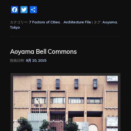
Facebook
Twitter
共
有
カテゴリー:
7 Factors of Cities
、
Architecture File
|
タグ:
Aoyama
、
Tokyo
Aoyama Bell Commons
投稿日時:
9月 20, 2015