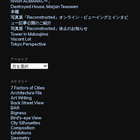
RIVER ALMANAC〜」
Destroyed House, Marjan Teeuwen
本棚
写真展「Reconstructed」オンライン・ビューイングとインタビ
ュー記事公開のご紹介
写真展「Reconstructed」休止のお知らせ
Tower in Mukoujima
Vacant Lot
Tokyo Perspective
アーカイブ
ア
ー
カ
イ
カテゴリー
ブ
7 Factors of Cities
Architecture File
Art Writing
Back Street View
BAR
Bigness
Bird's-eye View
City Silhouettes
Composition
Exhibitions
Geometry