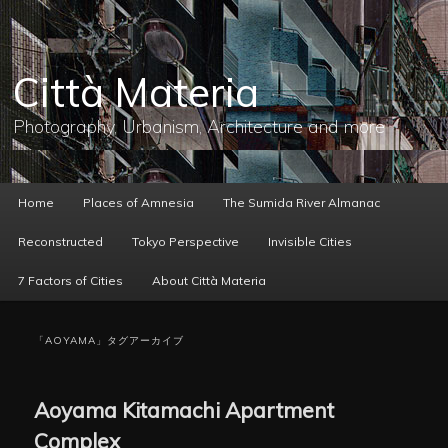
メ
サ
イ
ブ
ン
コ
コ
ン
Città Materia
ン
テ
テ
ン
ン
ツ
Photography, Urbanism, Architecture and more
ツ
へ
へ
移
移
動
動
メ
Home
Places of Amnesia
The Sumida River Almanac
イ
ン
Reconstructed
Tokyo Perspective
Invisible Cities
メ
ニ
7 Factors of Cities
About Città Materia
ュ
ー
「
AOYAMA
」タグアーカイブ
Aoyama Kitamachi Apartment
Complex