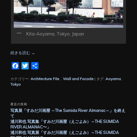
Kita-Aoyama, Tokyo, Japan
続きを読む
→
Facebook
Twitter
共
有
カテゴリー:
Architecture File
、
Wall and Facade
|
タグ:
Aoyama
、
Tokyo
最近の投稿
写真展「すみだ川画暦 ～The Sumida River Almanac～」を終え
て
浦川和也 写真集「すみだ川画暦（えごよみ）～THE SUMIDA
RIVER ALMANAC〜」
浦川和也 写真展「すみだ川画暦（えごよみ）～THE SUMIDA