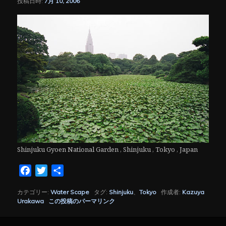
投稿日時:
7月 10, 2006
シ
ョ
ン
Shinjuku Gyoen National Garden , Shinjuku , Tokyo , Japan
Facebook
Twitter
共
有
カテゴリー:
Water Scape
タグ:
Shinjuku
、
Tokyo
作成者:
Kazuya
Urakawa
この投稿のパーマリンク