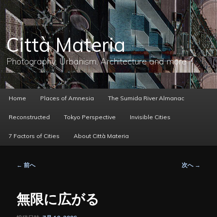
メ
イ
ン
コ
Città Materia
ン
テ
ン
Photography, Urbanism, Architecture and more
ツ
へ
移
動
メ
Home
Places of Amnesia
The Sumida River Almanac
イ
ン
Reconstructed
Tokyo Perspective
Invisible Cities
メ
ニ
7 Factors of Cities
About Città Materia
ュ
ー
投
←
前へ
次へ
→
稿
ナ
ビ
無限に広がる
ゲ
ー