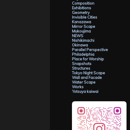
Composition
Exhibitions
Geometry
Invisible Cities
Kanazawa
Mirror Scape
Mukoujima
NEWS
Nishikimachi
Okinawa
Parallel Perspective
Philadelphia
Place for Worship
Snapshots
Structures
Tokyo Night Scape
Wall and Facade
Water Scape
Works
Yotsuya kaiwai