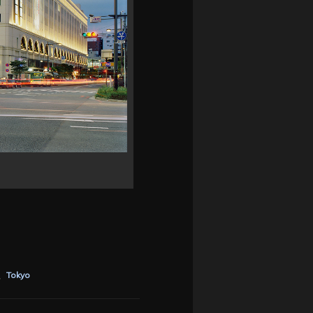
、
Tokyo