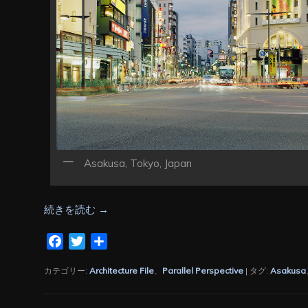
Asakusa, Tokyo, Japan
続きを読む
→
Facebook
Twitter
共
有
カテゴリー:
Architecture File
、
Parallel Perspective
|
タグ:
Asakusa