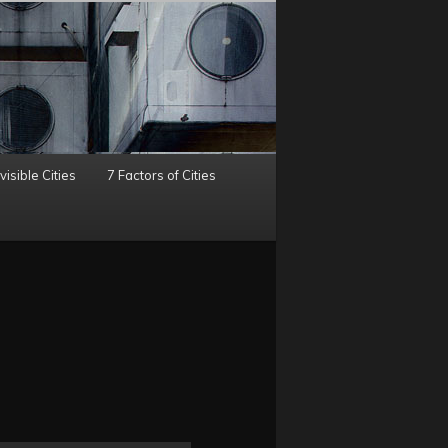
visible Cities
7 Factors of Cities