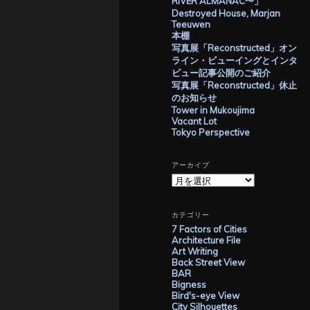
RIVER ALMANAC〜」
Destroyed House, Marjan
Teeuwen
本棚
写真展「Reconstructed」オン
ライン・ビューイングとインタ
ビュー記事公開のご紹介
写真展「Reconstructed」休止
のお知らせ
Tower in Mukoujima
Vacant Lot
Tokyo Perspective
アーカイブ
ア
ー
カ
イ
カテゴリー
ブ
7 Factors of Cities
Architecture File
Art Writing
Back Street View
BAR
Bigness
Bird's-eye View
City Silhouettes