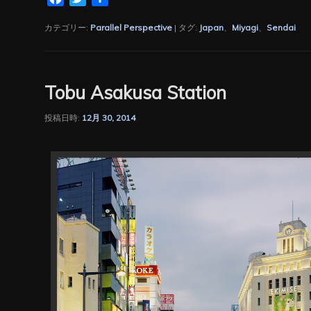
有
カテゴリー:
Parallel Perspective
|
タグ:
Japan
、
Miyagi
、
Sendai
Tobu Asakusa Station
投稿日時:
12月 30, 2014