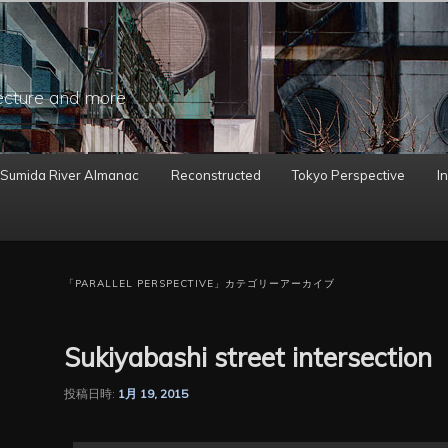
ecture and more
 Sumida River Almanac
Reconstructed
Tokyo Perspective
In
「
PARALLEL PERSPECTIVE
」カテゴリーアーカイブ
Sukiyabashi street intersection
投稿日時:
1月 19, 2015