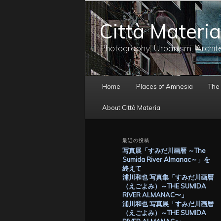
メ
サ
イ
ブ
Città Materia
ン
コ
コ
ン
ン
テ
Photography, Urbanism, Archit
テ
ン
ン
ツ
ツ
へ
メ
へ
移
Home
Places of Amnesia
The
イ
移
動
ン
動
About Città Materia
メ
ニ
ュ
最近の投稿
ー
写真展「すみだ川画暦 ～The
Sumida River Almanac～」を
終えて
浦川和也 写真集「すみだ川画暦
（えごよみ）～THE SUMIDA
RIVER ALMANAC〜」
浦川和也 写真展「すみだ川画暦
（えごよみ）～THE SUMIDA