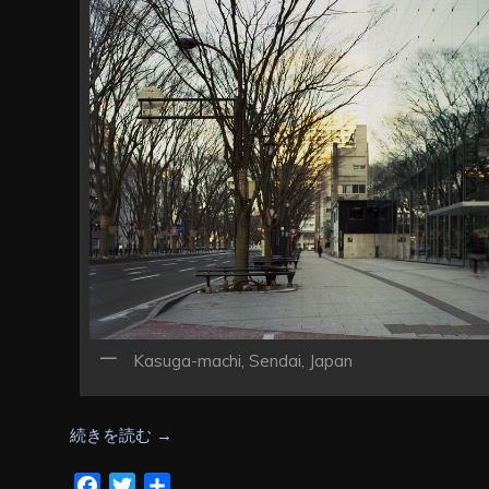
Kasuga-machi, Sendai, Japan
続きを読む
→
Facebook
Twitter
共