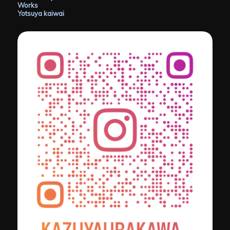
Works
Yotsuya kaiwai