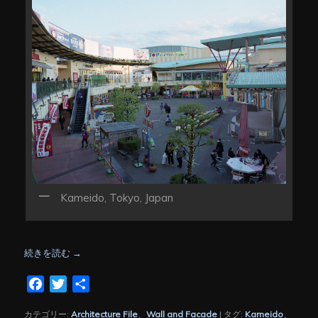
Kameido, Tokyo, Japan
続きを読む
→
Facebook
Twitter
共
有
カテゴリー:
Architecture File
、
Wall and Facade
|
タグ:
Kameido
、