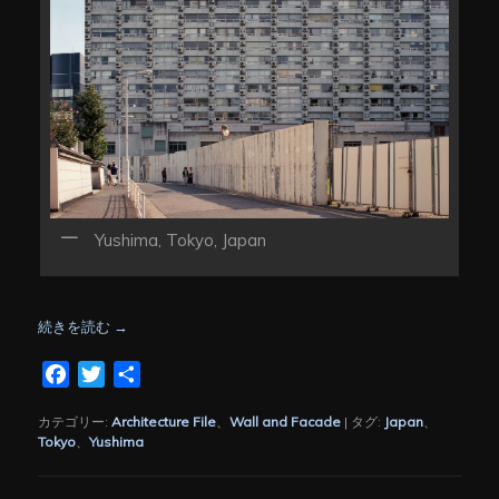
Yushima, Tokyo, Japan
続きを読む
→
Facebook
Twitter
共
有
カテゴリー:
Architecture File
、
Wall and Facade
|
タグ:
Japan
、
Tokyo
、
Yushima