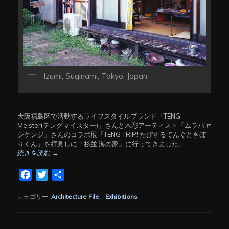
Izumi, Suginami, Tokyo, Japan
大阪福島区で活動するライフスタイルブランド「TENG
Meister(テングマイスター)」さんと木彫アーティスト「ムラバヤ
シケンジ」さんのコラボ展『TENG TRIP! たびするてんぐときぼ
りくん』を拝見しに「杉並 海の家」に行ってきました。
続きを読む
→
Facebook
Twitter
共
有
カテゴリー:
Architecture File
、
Exhibitions