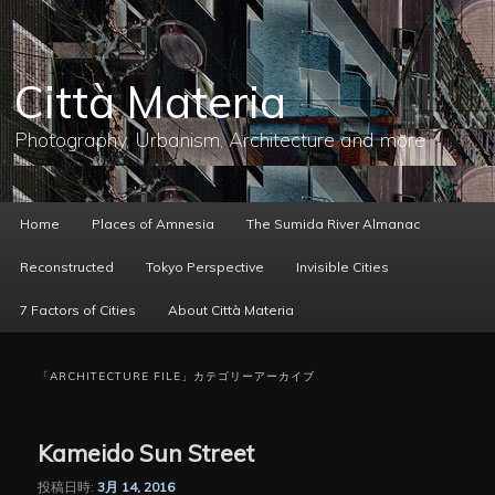
メ
サ
イ
ブ
ン
コ
コ
ン
Città Materia
ン
テ
テ
ン
ン
ツ
Photography, Urbanism, Architecture and more
ツ
へ
へ
移
移
動
動
メ
Home
Places of Amnesia
The Sumida River Almanac
イ
ン
Reconstructed
Tokyo Perspective
Invisible Cities
メ
ニ
7 Factors of Cities
About Città Materia
ュ
ー
「
ARCHITECTURE FILE
」カテゴリーアーカイブ
Kameido Sun Street
投稿日時:
3月 14, 2016