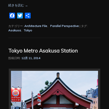
続きを読む
→
Facebook
Twitter
共
有
カテゴリー:
Architecture File
、
Parallel Perspective
|
タグ:
Asakusa
、
Tokyo
Tokyo Metro Asakusa Station
投稿日時:
12月 11, 2014