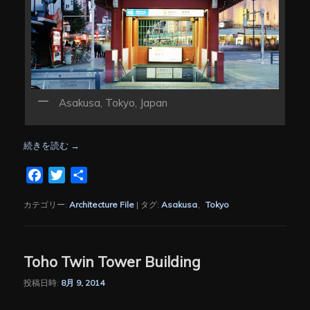
Asakusa, Tokyo, Japan
続きを読む
→
Facebook
Twitter
共
有
カテゴリー:
Architecture File
|
タグ:
Asakusa
、
Tokyo
Toho Twin Tower Building
投稿日時:
8月 9, 2014