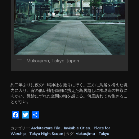
Mukoujima, Tokyo, Japan
約二年ぶりに夜の牛嶋神社を撮りに行く。三方に鳥居を構えた境
内に入り、背の低い袖を両側に携えた鳥居越しに権現造の拝殿に
向かい、微妙にずれた空間の軸を感じる。何度訪れても飽きるこ
とがない。
Facebook
Twitter
共
有
カテゴリー:
Architecture File
、
Invisible Cities
、
Place for
Worship
、
Tokyo Night Scape
|
タグ:
Mukoujima
、
Tokyo