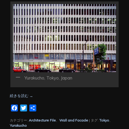
Yurakucho, Tokyo, Japan
続きを読む
→
Facebook
Twitter
共
有
カテゴリー:
Architecture File
、
Wall and Facade
|
タグ:
Tokyo
、
Yurakucho