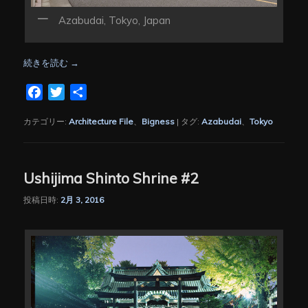
Azabudai, Tokyo, Japan
続きを読む
→
Facebook
Twitter
共
有
カテゴリー:
Architecture File
、
Bigness
|
タグ:
Azabudai
、
Tokyo
Ushijima Shinto Shrine #2
投稿日時:
2月 3, 2016