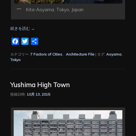
Kita-Aoyama, Tokyo, Japan
続きを読む
→
Facebook
Twitter
共
有
カテゴリー:
7 Factors of Cities
、
Architecture File
|
タグ:
Aoyama
、
Tokyo
Yushima High Town
投稿日時:
10月 13, 2015