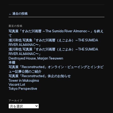
投
←
過去の投稿
稿
ナ
最近の投稿
ビ
写真展「すみだ川画暦 ～The Sumida River Almanac～」を終え
ゲ
て
ー
浦川和也 写真集「すみだ川画暦（えごよみ）～THE SUMIDA
シ
RIVER ALMANAC〜」
ョ
浦川和也 写真展「すみだ川画暦（えごよみ）～THE SUMIDA
ン
RIVER ALMANAC〜」
Destroyed House, Marjan Teeuwen
本棚
写真展「Reconstructed」オンライン・ビューイングとインタビ
ュー記事公開のご紹介
写真展「Reconstructed」休止のお知らせ
Tower in Mukoujima
Vacant Lot
Tokyo Perspective
アーカイブ
ア
ー