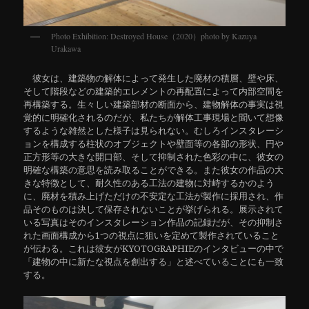
Photo Exhibition: Destroyed House（2020）photo by Kazuya
Urakawa
彼女は、建築物の解体によって発生した廃材の積層、壁や床、
そして階段などの建築的エレメントの再配置によって内部空間を
再構築する。生々しい建築部材の断面から、建物解体の事実は視
覚的に明確化されるのだが、私たちが解体工事現場と聞いて想像
するような雑然とした様子は見られない。むしろインスタレーシ
ョンを構成する柱状のオブジェクトや壁面等の各部の形状、円や
正方形等の大きな開口部、そして抑制された色彩の中に、彼女の
明確な構築の意思を読み取ることができる。また彼女の作品の大
きな特徴として、耐久性のある工法の建物に対峙するかのよう
に、廃材を積み上げただけの不安定な工法が製作に採用され、作
品そのものは決して保存されないことが挙げられる。展示されて
いる写真はそのインスタレーション作品の記録だが、その抑制さ
れた画面構成から1つの視点に狙いを定めて製作されていること
が伝わる。これは彼女がKYOTOGRAPHIEのインタビューの中で
「建物の中に新たな視点を創出する」と述べていることにも一致
する。