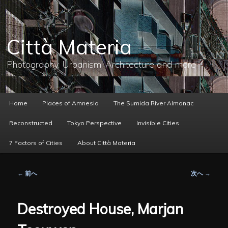
メ
イ
ン
コ
Città Materia
ン
テ
ン
Photography, Urbanism, Architecture and more
ツ
へ
移
動
メ
Home
Places of Amnesia
The Sumida River Almanac
イ
ン
Reconstructed
Tokyo Perspective
Invisible Cities
メ
ニ
7 Factors of Cities
About Città Materia
ュ
ー
投
←
前へ
次へ
→
稿
ナ
ビ
Destroyed House, Marjan
ゲ
ー