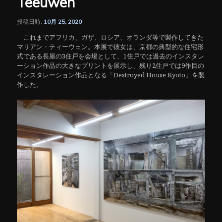
Teeuwen
シ
ョ
ン
投稿日時:
10月 25, 2020
これまでアフリカ、ガザ、ロシア、オランダ等で製作してきた
マリアン・ティーウェン。本展で彼女は、京都の典型的な住宅形
式である長屋の3住戸を会場として、1住戸では過去のインスタレ
ーション作品の大きなプリントを展示し、残り2住戸では9作目の
インスタレーション作品となる「Destroyed House Kyoto」を製
作した。