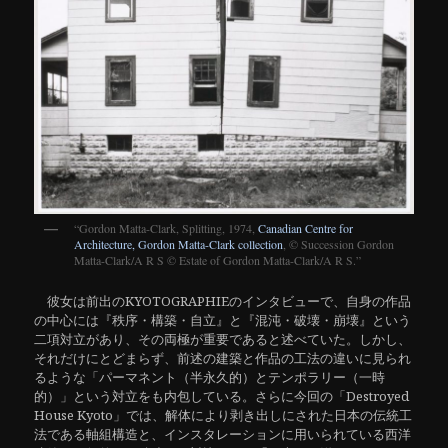
“Gordon Matta-Clark, Splitting, 1974,
Canadian Centre for
Architecture, Gordon Matta-Clark collection
, © Succession Gordon
Matta-Clark/A R S © Estate of Gordon Matta-Clark/A R S.”
彼女は前出のKYOTOGRAPHIEのインタビューで、自身の作品
の中心には『秩序・構築・自立』と『混沌・破壊・崩壊』という
二項対立があり、その両極が重要であると述べていた。しかし、
それだけにとどまらず、前述の建築と作品の工法の違いに見られ
るような「パーマネント（半永久的）とテンポラリー（一時
的）」という対立をも内包している。さらに今回の「Destroyed
House Kyoto」では、解体により剥き出しにされた日本の伝統工
法である軸組構造と、インスタレーションに用いられている西洋