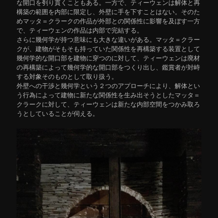
な開口を刳り貫くこともある。一方で、ティーウェンは解体と再
構築の範囲を内部に限定し、外壁に手を下すことはない。そのた
めマッタ＝クラークの作品が外部との関係性に影響を及ぼす一方
で、ティーウェンの作品は内部で完結する。
さらに幾何学が持つ意味にも大きな違いがある。マッタ＝クラー
クが、建物がそもそも持っていた関係性を再構築する装置として
幾何学的な開口部を建物に穿つのに対して、ティーウェンは廃材
の再構築によって幾何学的な開口部をつくり出し、鑑賞者が対峙
する対象そのものとして取り扱う。
外壁への干渉と幾何学という２つのアプローチにより、解体とい
う行為によって建物に新たな関係性を生み出そうとしたマッタ＝
クラークに対して、ティーウェンは新たな内部空間をつかみ取ろ
うとしていることが伺える。