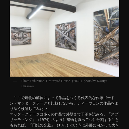
Photo Exhibition: Destroyed House（2020）photo by Kazuya
Urakawa
ここで建物の解体によって作品をつくる代表的な作家ゴード
ン・マッタ＝クラークと比較しながら、ティーウェンの作品をよ
り深く検証してみたい。
マッタ＝クラークは多くの作品で外壁まで干渉を試みる。「スプ
リッティング」（1974）のように建物を真っ二つに分割すること
もあれば、「円錐の交差」（1975）のように外部に向かって大き