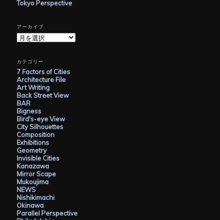
Tokyo Perspective
アーカイブ
ア
ー
カ
イ
カテゴリー
ブ
7 Factors of Cities
Architecture File
Art Writing
Back Street View
BAR
Bigness
Bird's-eye View
City Silhouettes
Composition
Exhibitions
Geometry
Invisible Cities
Kanazawa
Mirror Scape
Mukoujima
NEWS
Nishikimachi
Okinawa
Parallel Perspective