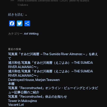
Photo Exhibition: Destroyed House（2020）photo by Kazuya
Urakawa
続きを読む
→
Facebook
Twitter
共
有
カテゴリー:
Art Writing
最近の投稿
写真展「すみだ川画暦 ～The Sumida River Almanac～」を終え
て
浦川和也 写真集「すみだ川画暦（えごよみ）～THE SUMIDA
RIVER ALMANAC〜」
浦川和也 写真展「すみだ川画暦（えごよみ）～THE SUMIDA
RIVER ALMANAC〜」
Destroyed House, Marjan Teeuwen
本棚
写真展「Reconstructed」オンライン・ビューイングとインタビ
ュー記事公開のご紹介
写真展「Reconstructed」休止のお知らせ
Tower in Mukoujima
Vacant Lot