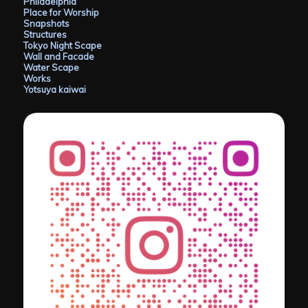
Philadelphia
Place for Worship
Snapshots
Structures
Tokyo Night Scape
Wall and Facade
Water Scape
Works
Yotsuya kaiwai