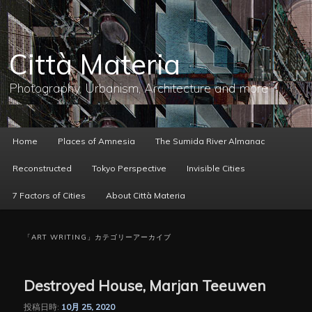
メ
サ
イ
ブ
ン
コ
コ
ン
Città Materia
ン
テ
テ
ン
ン
ツ
Photography, Urbanism, Architecture and more
ツ
へ
へ
移
移
動
動
メ
Home
Places of Amnesia
The Sumida River Almanac
イ
ン
Reconstructed
Tokyo Perspective
Invisible Cities
メ
ニ
7 Factors of Cities
About Città Materia
ュ
ー
「
ART WRITING
」カテゴリーアーカイブ
Destroyed House, Marjan Teeuwen
投稿日時:
10月 25, 2020