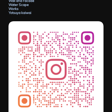
Wall and Facade
Water Scape
Works
Yotsuya kaiwai