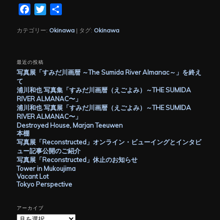
Facebook
Twitter
共
有
カテゴリー:
Okinawa
|
タグ:
Okinawa
最近の投稿
写真展「すみだ川画暦 ～The Sumida River Almanac～」を終え
て
浦川和也 写真集「すみだ川画暦（えごよみ）～THE SUMIDA
RIVER ALMANAC〜」
浦川和也 写真展「すみだ川画暦（えごよみ）～THE SUMIDA
RIVER ALMANAC〜」
Destroyed House, Marjan Teeuwen
本棚
写真展「Reconstructed」オンライン・ビューイングとインタビ
ュー記事公開のご紹介
写真展「Reconstructed」休止のお知らせ
Tower in Mukoujima
Vacant Lot
Tokyo Perspective
アーカイブ
ア