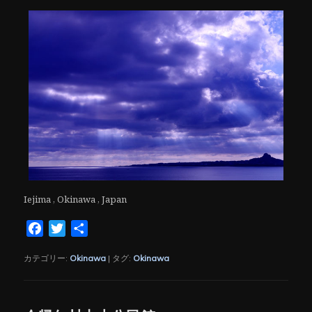
Iejima , Okinawa , Japan
Facebook
Twitter
共
有
カテゴリー:
Okinawa
|
タグ:
Okinawa