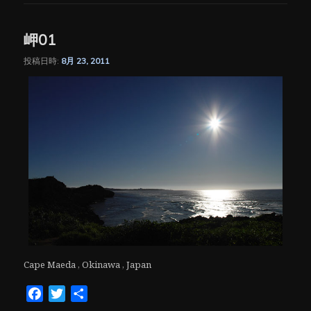
岬01
投稿日時:
8月 23, 2011
Cape Maeda , Okinawa , Japan
Facebook
Twitter
共
有