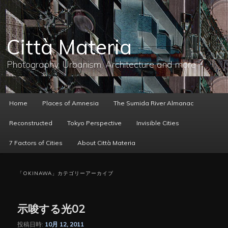
メ
サ
イ
ブ
ン
コ
コ
ン
Città Materia
ン
テ
テ
ン
ン
ツ
Photography, Urbanism, Architecture and more
ツ
へ
へ
移
移
動
動
メ
Home
Places of Amnesia
The Sumida River Almanac
イ
ン
Reconstructed
Tokyo Perspective
Invisible Cities
メ
ニ
7 Factors of Cities
About Città Materia
ュ
ー
「
OKINAWA
」カテゴリーアーカイブ
示唆する光02
投稿日時:
10月 12, 2011