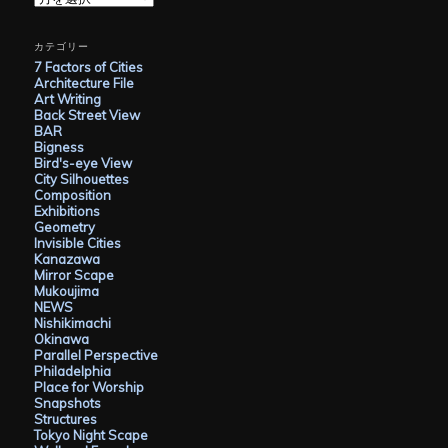
ー
カ
イ
カテゴリー
ブ
7 Factors of Cities
Architecture File
Art Writing
Back Street View
BAR
Bigness
Bird's-eye View
City Silhouettes
Composition
Exhibitions
Geometry
Invisible Cities
Kanazawa
Mirror Scape
Mukoujima
NEWS
Nishikimachi
Okinawa
Parallel Perspective
Philadelphia
Place for Worship
Snapshots
Structures
Tokyo Night Scape