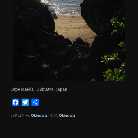
Cape Maeda , Okinawa , Japan
Facebook
Twitter
共
有
カテゴリー:
Okinawa
|
タグ:
Okinawa