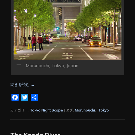
Marunouchi, Tokyo, Japan
続きを読む
→
Facebook
Twitter
共
有
カテゴリー:
Tokyo Night Scape
|
タグ:
Marunouchi
、
Tokyo