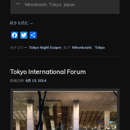
Nihonbashi, Tokyo, Japan
続きを読む
→
Facebook
Twitter
共
有
カテゴリー:
Tokyo Night Scape
|
タグ:
Nihonbashi
、
Tokyo
Tokyo International Forum
投稿日時:
6月 13, 2014