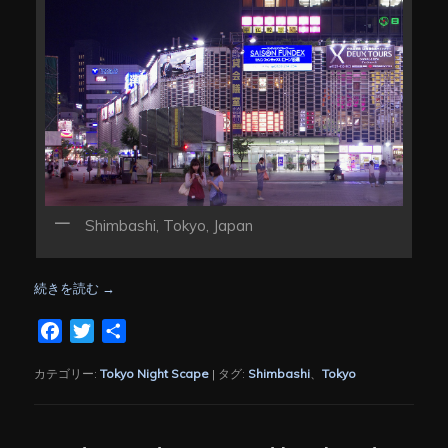
Shimbashi, Tokyo, Japan
続きを読む
→
Facebook
Twitter
共
有
カテゴリー:
Tokyo Night Scape
|
タグ:
Shimbashi
、
Tokyo