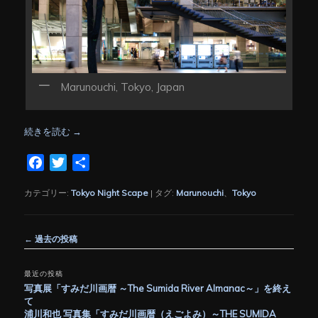
Marunouchi, Tokyo, Japan
続きを読む
→
Facebook
Twitter
共
有
カテゴリー:
Tokyo Night Scape
|
タグ:
Marunouchi
、
Tokyo
投
←
過去の投稿
稿
ナ
最近の投稿
ビ
写真展「すみだ川画暦 ～The Sumida River Almanac～」を終え
ゲ
て
ー
浦川和也 写真集「すみだ川画暦（えごよみ）～THE SUMIDA
シ