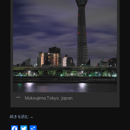
Mukoujima,Tokyo, Japan
続きを読む
→
Facebook
Twitter
共