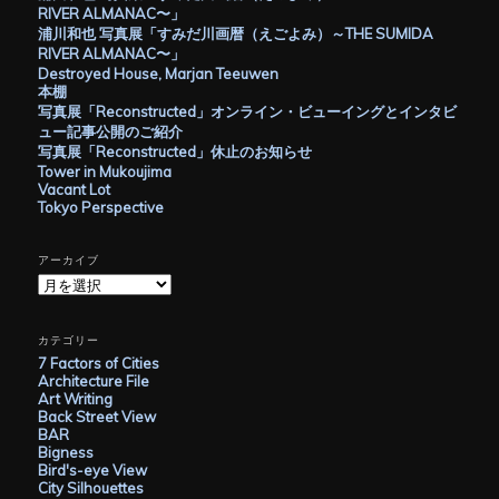
RIVER ALMANAC〜」
ョ
浦川和也 写真展「すみだ川画暦（えごよみ）～THE SUMIDA
ン
RIVER ALMANAC〜」
Destroyed House, Marjan Teeuwen
本棚
写真展「Reconstructed」オンライン・ビューイングとインタビ
ュー記事公開のご紹介
写真展「Reconstructed」休止のお知らせ
Tower in Mukoujima
Vacant Lot
Tokyo Perspective
アーカイブ
ア
ー
カ
イ
カテゴリー
ブ
7 Factors of Cities
Architecture File
Art Writing
Back Street View
BAR
Bigness
Bird's-eye View
City Silhouettes