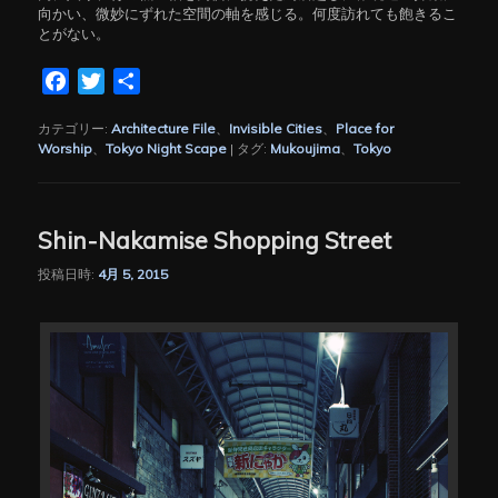
向かい、微妙にずれた空間の軸を感じる。何度訪れても飽きるこ
とがない。
Facebook
Twitter
共
有
カテゴリー:
Architecture File
、
Invisible Cities
、
Place for
Worship
、
Tokyo Night Scape
|
タグ:
Mukoujima
、
Tokyo
Shin-Nakamise Shopping Street
投稿日時:
4月 5, 2015