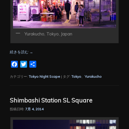
Yurakucho, Tokyo, Japan
続きを読む
→
Facebook
Twitter
共
有
カテゴリー:
Tokyo Night Scape
|
タグ:
Tokyo
、
Yurakucho
Shimbashi Station SL Square
投稿日時:
7月 4, 2014