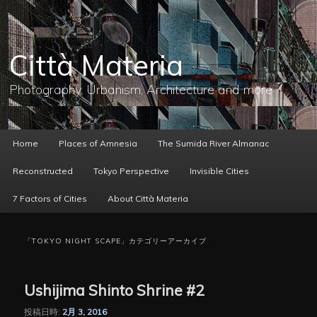
メ
サ
イ
ブ
ン
コ
コ
ン
Città Materia
ン
テ
テ
ン
ン
ツ
Photography, Urbanism, Architecture and more
ツ
へ
へ
移
移
動
動
メ
Home
Places of Amnesia
The Sumida River Almanac
イ
ン
Reconstructed
Tokyo Perspective
Invisible Cities
メ
ニ
7 Factors of Cities
About Città Materia
ュ
ー
「
TOKYO NIGHT SCAPE
」カテゴリーアーカイブ
Ushijima Shinto Shrine #2
投稿日時:
2月 3, 2016