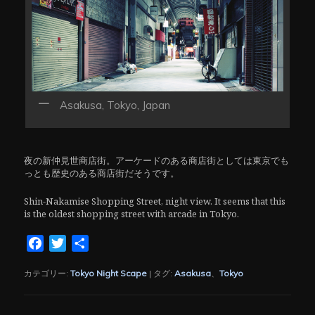
Asakusa, Tokyo, Japan
夜の新仲見世商店街。アーケードのある商店街としては東京でも
っとも歴史のある商店街だそうです。
Shin-Nakamise Shopping Street, night view. It seems that this
is the oldest shopping street with arcade in Tokyo.
Facebook
Twitter
共
有
カテゴリー:
Tokyo Night Scape
|
タグ:
Asakusa
、
Tokyo