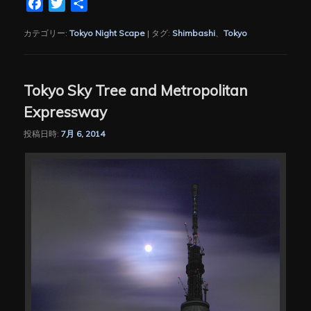
Facebook
Twitter
共
有
カテゴリー:
Tokyo Night Scape
|
タグ:
Shimbashi
、
Tokyo
Tokyo Sky Tree and Metropolitan
Expressway
投稿日時:
7月 6, 2014