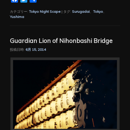
有
カテゴリー:
Tokyo Night Scape
|
タグ:
Surugadai
、
Tokyo
、
Yushima
Guardian Lion of Nihonbashi Bridge
投稿日時:
6月 15, 2014