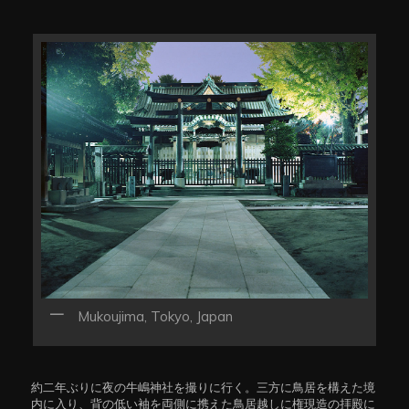
Mukoujima, Tokyo, Japan
約二年ぶりに夜の牛嶋神社を撮りに行く。三方に鳥居を構えた境
内に入り、背の低い袖を両側に携えた鳥居越しに権現造の拝殿に