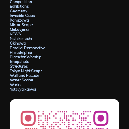
Composition
Exhibitions
Geometry
Invisible Cities
Kanazawa
Mirror Scape
Mukoujima
NEWS
Nishikimachi
Okinawa
Parallel Perspective
Philadelphia
Place for Worship
Snapshots
Structures
Tokyo Night Scape
Wall and Facade
Water Scape
Works
Yotsuya kaiwai