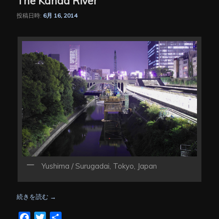
The Kanda River
投稿日時:
6月 16, 2014
Yushima / Surugadai, Tokyo, Japan
続きを読む
→
Facebook
Twitter
共