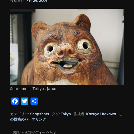
投稿日時:
7月 26, 2006
シ
ョ
ン
Sotokanda , Tokyo , Japan
Facebook
Twitter
共
有
カテゴリー:
Snapshots
タグ:
Tokyo
作成者:
Kazuya Urakawa
こ
の投稿のパーマリンク
「
笑顔
」への2件のフィードバック