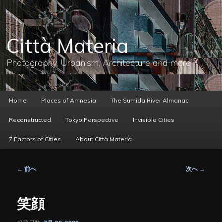
メ
イ
ン
コ
Città Materia
ン
テ
ン
Photography, Urbanism, Architecture and more
ツ
へ
移
動
メ
Home
Places of Amnesia
The Sumida River Almanac
イ
ン
Reconstructed
Tokyo Perspective
Invisible Cities
メ
ニ
7 Factors of Cities
About Città Materia
ュ
ー
投
←
前へ
次へ
→
稿
ナ
ビ
笑顔
ゲ
ー