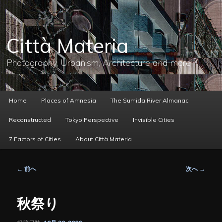
メ
イ
ン
コ
Città Materia
ン
テ
ン
Photography, Urbanism, Architecture and more
ツ
へ
移
動
メ
Home
Places of Amnesia
The Sumida River Almanac
イ
ン
Reconstructed
Tokyo Perspective
Invisible Cities
メ
ニ
7 Factors of Cities
About Città Materia
ュ
ー
投
←
前へ
次へ
→
稿
ナ
ビ
秋祭り
ゲ
ー