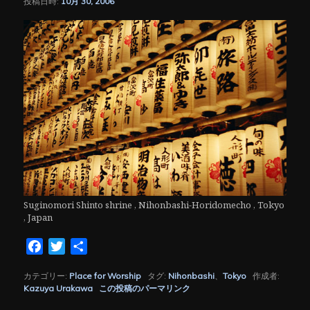
投稿日時:
10月 30, 2006
シ
ョ
ン
Suginomori Shinto shrine , Nihonbashi-Horidomecho , Tokyo
, Japan
Facebook
Twitter
共
有
カテゴリー:
Place for Worship
タグ:
Nihonbashi
、
Tokyo
作成者:
Kazuya Urakawa
この投稿のパーマリンク