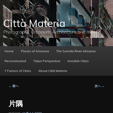
メ
イ
ン
コ
Città Materia
ン
テ
ン
Photography, Urbanism, Architecture and more
ツ
へ
移
動
メ
Home
Places of Amnesia
The Sumida River Almanac
イ
ン
Reconstructed
Tokyo Perspective
Invisible Cities
メ
ニ
7 Factors of Cities
About Città Materia
ュ
ー
投
←
前へ
次へ
→
稿
ナ
ビ
片隅
ゲ
ー