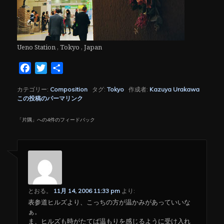
Ueno Station , Tokyo , Japan
Facebook
Twitter
共
有
カテゴリー:
Composition
タグ:
Tokyo
作成者:
Kazuya Urakawa
この投稿のパーマリンク
「
片隅
」への4件のフィードバック
とおる。
11月 14, 2006 11:33 pm
より:
表参道ヒルズより、こっちの方が温かみがあっていいな
ぁ。
ま、ヒルズも時がたてば温もりを感じるように受け入れ