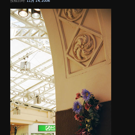
投稿日時:
11月 14, 2006
シ
ョ
ン