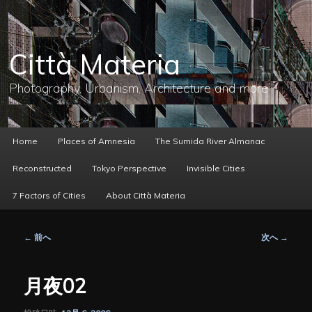
メ
イ
ン
コ
Città Materia
ン
テ
ン
Photography, Urbanism, Architecture and more
ツ
へ
移
動
メ
Home
Places of Amnesia
The Sumida River Almanac
イ
ン
Reconstructed
Tokyo Perspective
Invisible Cities
メ
ニ
7 Factors of Cities
About Città Materia
ュ
ー
投
←
前へ
次へ
→
稿
ナ
ビ
月夜02
ゲ
ー