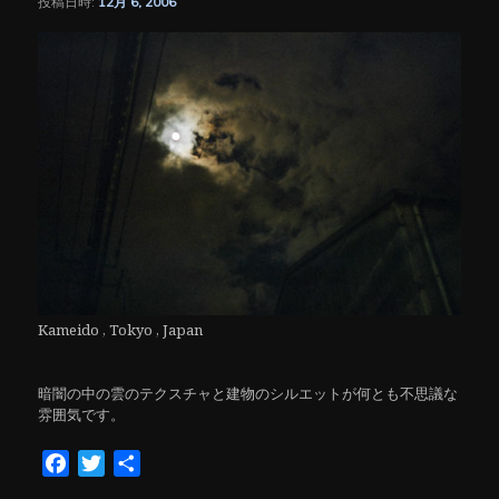
投稿日時:
12月 6, 2006
シ
ョ
ン
Kameido , Tokyo , Japan
暗闇の中の雲のテクスチャと建物のシルエットが何とも不思議な
雰囲気です。
Facebook
Twitter
共
有