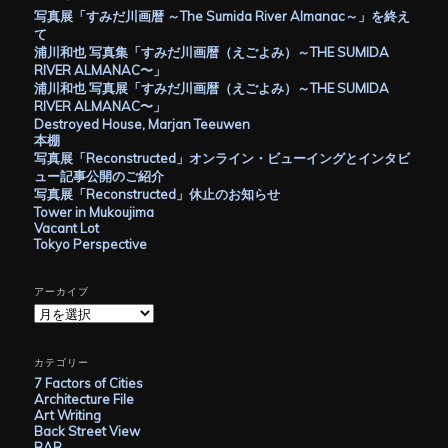
写真展「すみだ川画暦 ～The Sumida River Almanac～」を終え
て
浦川和也 写真集「すみだ川画暦（えごよみ）～THE SUMIDA
RIVER ALMANAC〜」
浦川和也 写真展「すみだ川画暦（えごよみ）～THE SUMIDA
RIVER ALMANAC〜」
Destroyed House, Marjan Teeuwen
本棚
写真展「Reconstructed」オンライン・ビューイングとインタビ
ュー記事公開のご紹介
写真展「Reconstructed」休止のお知らせ
Tower in Mukoujima
Vacant Lot
Tokyo Perspective
アーカイブ
ア
ー
カ
イ
カテゴリー
ブ
7 Factors of Cities
Architecture File
Art Writing
Back Street View
BAR