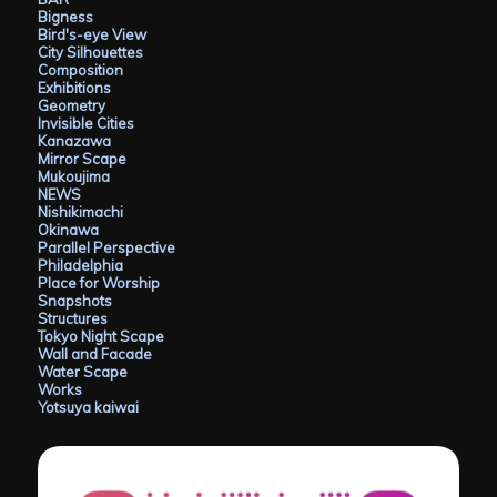
Bigness
Bird's-eye View
City Silhouettes
Composition
Exhibitions
Geometry
Invisible Cities
Kanazawa
Mirror Scape
Mukoujima
NEWS
Nishikimachi
Okinawa
Parallel Perspective
Philadelphia
Place for Worship
Snapshots
Structures
Tokyo Night Scape
Wall and Facade
Water Scape
Works
Yotsuya kaiwai