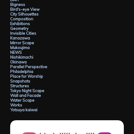
Bigness
Bird's-eye View
City Silhouettes
Composition
Exhibitions
Geometry
Invisible Cities
Kanazawa
Mirror Scape
Mukoujima
NEWS
Nishikimachi
Okinawa
Parallel Perspective
Philadelphia
Place for Worship
Snapshots
Structures
Tokyo Night Scape
Wall and Facade
Water Scape
Works
Yotsuya kaiwai