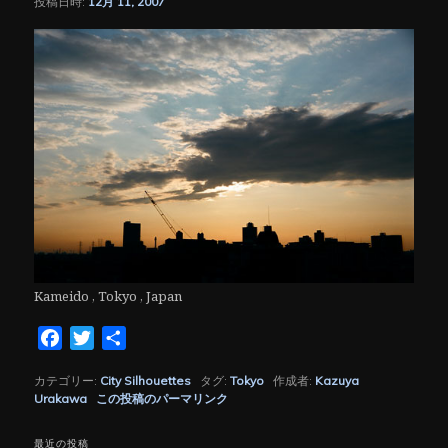
投稿日時:
12月 11, 2007
シ
ョ
ン
Kameido , Tokyo , Japan
Facebook
Twitter
共
有
カテゴリー:
City Silhouettes
タグ:
Tokyo
作成者:
Kazuya
Urakawa
この投稿のパーマリンク
最近の投稿