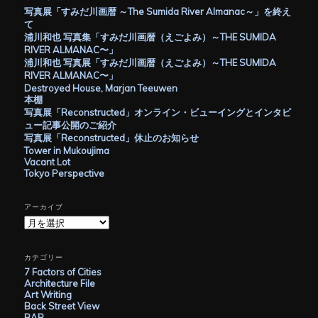
写真展「すみだ川画暦 ～The Sumida River Almanac～」を終え
て
浦川和也 写真集「すみだ川画暦（えごよみ）～THE SUMIDA
RIVER ALMANAC〜」
浦川和也 写真展「すみだ川画暦（えごよみ）～THE SUMIDA
RIVER ALMANAC〜」
Destroyed House, Marjan Teeuwen
本棚
写真展「Reconstructed」オンライン・ビューイングとインタビ
ュー記事公開のご紹介
写真展「Reconstructed」休止のお知らせ
Tower in Mukoujima
Vacant Lot
Tokyo Perspective
アーカイブ
ア
ー
カ
イ
カテゴリー
ブ
7 Factors of Cities
Architecture File
Art Writing
Back Street View
BAR