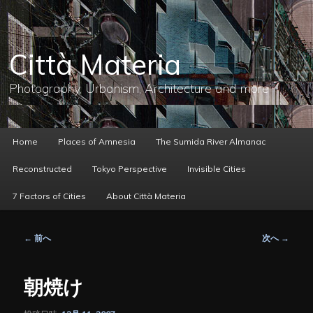
メ
イ
ン
コ
Città Materia
ン
テ
ン
Photography, Urbanism, Architecture and more
ツ
へ
移
動
メ
Home
Places of Amnesia
The Sumida River Almanac
イ
ン
Reconstructed
Tokyo Perspective
Invisible Cities
メ
ニ
7 Factors of Cities
About Città Materia
ュ
ー
投
←
前へ
次へ
→
稿
ナ
ビ
朝焼け
ゲ
ー