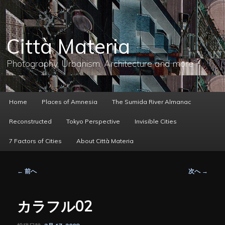
メ
イ
ン
コ
Città Materia
ン
テ
ン
Photography, Urbanism, Architecture and more
ツ
へ
移
動
メ
Home
Places of Amnesia
The Sumida River Almanac
イ
ン
Reconstructed
Tokyo Perspective
Invisible Cities
メ
ニ
7 Factors of Cities
About Città Materia
ュ
ー
投
←
前へ
次へ
→
稿
ナ
ビ
カラフル02
ゲ
ー