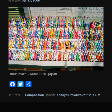
投稿日時:
3月 17, 2008
シ
ョ
ン
Onari-machi , Kamakura , Japan
Facebook
Twitter
共
有
カテゴリー:
Composition
作成者:
Kazuya Urakawa
パーマリンク