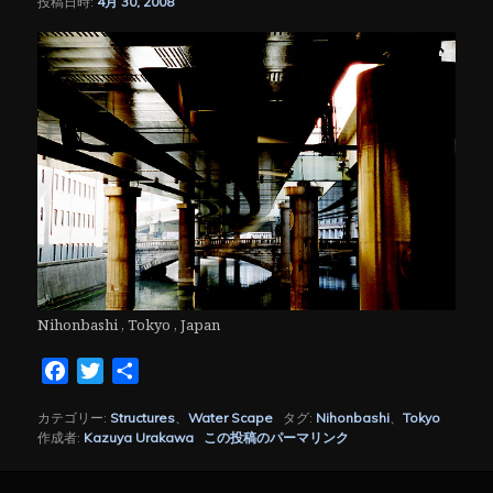
投稿日時:
4月 30, 2008
シ
ョ
ン
Nihonbashi , Tokyo , Japan
Facebook
Twitter
共
有
カテゴリー:
Structures
、
Water Scape
タグ:
Nihonbashi
、
Tokyo
作成者:
Kazuya Urakawa
この投稿のパーマリンク