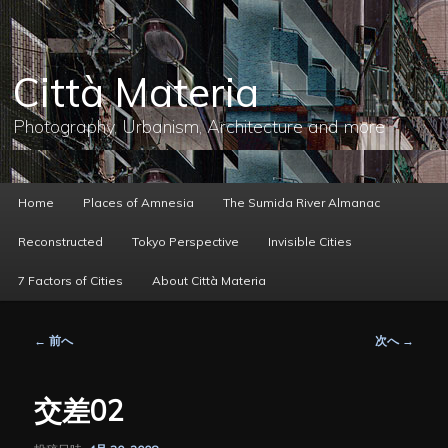
メ
イ
ン
コ
Città Materia
ン
テ
ン
Photography, Urbanism, Architecture and more
ツ
へ
移
動
メ
Home
Places of Amnesia
The Sumida River Almanac
イ
ン
Reconstructed
Tokyo Perspective
Invisible Cities
メ
ニ
7 Factors of Cities
About Città Materia
ュ
ー
投
←
前へ
次へ
→
稿
ナ
ビ
交差02
ゲ
ー