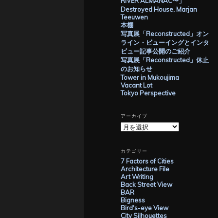
RIVER ALMANAC〜」
Destroyed House, Marjan
Teeuwen
本棚
写真展「Reconstructed」オン
ライン・ビューイングとインタ
ビュー記事公開のご紹介
写真展「Reconstructed」休止
のお知らせ
Tower in Mukoujima
Vacant Lot
Tokyo Perspective
アーカイブ
ア
ー
カ
イ
カテゴリー
ブ
7 Factors of Cities
Architecture File
Art Writing
Back Street View
BAR
Bigness
Bird's-eye View
City Silhouettes