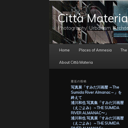
メ
イ
Città Materia
ン
コ
ン
Photography, Urbanism, Archit
テ
ン
ツ
メ
へ
Home
Places of Amnesia
The
イ
移
ン
動
About Città Materia
メ
ニ
ュ
最近の投稿
ー
写真展「すみだ川画暦 ～The
Sumida River Almanac～」を
終えて
浦川和也 写真集「すみだ川画暦
（えごよみ）～THE SUMIDA
RIVER ALMANAC〜」
浦川和也 写真展「すみだ川画暦
（えごよみ）～THE SUMIDA