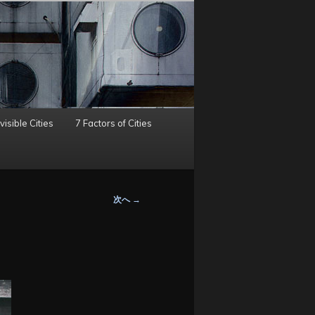
visible Cities
7 Factors of Cities
次へ
→