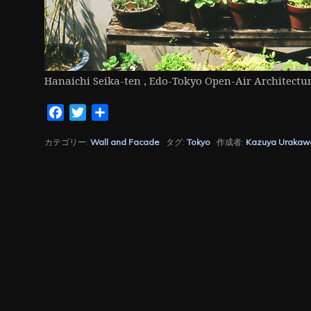
Hanaichi Seika-ten , Edo-Tokyo Open-Air Architectu
Facebook
Twitter
共
有
カテゴリー:
Wall and Facade
タグ:
Tokyo
作成者:
Kazuya Urakaw