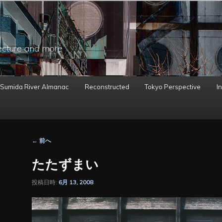
ecture and more
 Sumida River Almanac
Reconstructed
Tokyo Perspective
In
投
←
前へ
稿
ナ
たたずまい
ビ
ゲ
投稿日時:
6月 13, 2008
ー
シ
ョ