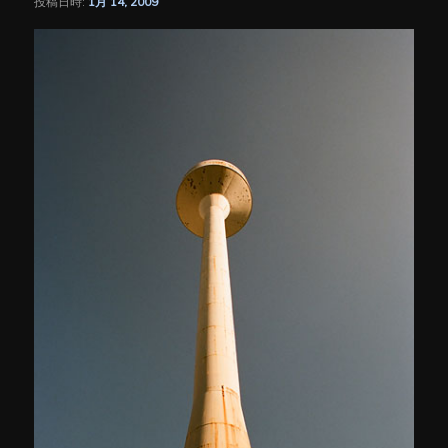
投稿日時:
1月 14, 2009
シ
ョ
ン