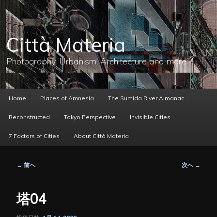
メ
イ
ン
コ
Città Materia
ン
テ
ン
Photography, Urbanism, Architecture and more
ツ
へ
移
動
メ
Home
Places of Amnesia
The Sumida River Almanac
イ
ン
Reconstructed
Tokyo Perspective
Invisible Cities
メ
ニ
7 Factors of Cities
About Città Materia
ュ
ー
投
←
前へ
次へ
→
稿
ナ
ビ
塔04
ゲ
ー