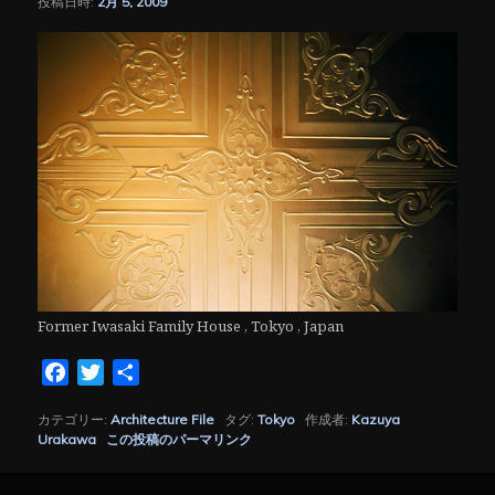
投稿日時:
2月 5, 2009
シ
ョ
ン
Former Iwasaki Family House , Tokyo , Japan
Facebook
Twitter
共
有
カテゴリー:
Architecture File
タグ:
Tokyo
作成者:
Kazuya
Urakawa
この投稿のパーマリンク