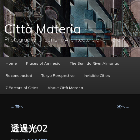
メ
イ
ン
コ
Città Materia
ン
テ
ン
Photography, Urbanism, Architecture and more
ツ
へ
移
動
メ
Home
Places of Amnesia
The Sumida River Almanac
イ
ン
Reconstructed
Tokyo Perspective
Invisible Cities
メ
ニ
7 Factors of Cities
About Città Materia
ュ
ー
投
←
前へ
次へ
→
稿
ナ
ビ
透過光02
ゲ
ー