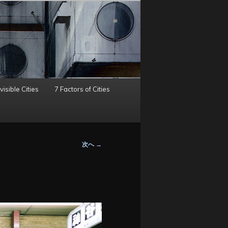
visible Cities
7 Factors of Cities
次へ
→