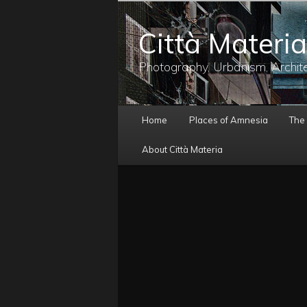
メ
イ
Città Materia
ン
コ
ン
Photography, Urbanism, Archit
テ
ン
ツ
メ
へ
Home
Places of Amnesia
The
イ
移
ン
動
About Città Materia
メ
ニ
ュ
ー