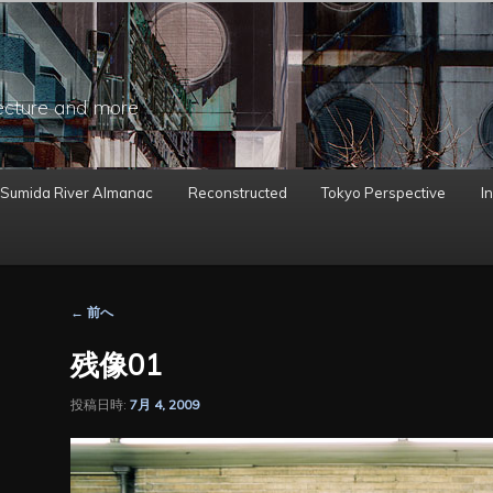
ecture and more
 Sumida River Almanac
Reconstructed
Tokyo Perspective
In
投
←
前へ
稿
ナ
残像01
ビ
ゲ
投稿日時:
7月 4, 2009
ー
シ
ョ