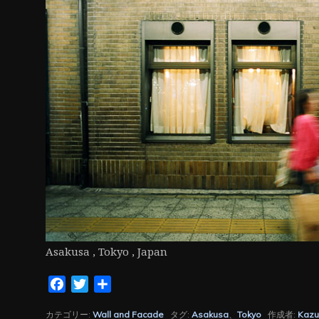
ン
Asakusa , Tokyo , Japan
Facebook
Twitter
共
有
カテゴリー:
Wall and Facade
タグ:
Asakusa
、
Tokyo
作成者:
Kazu