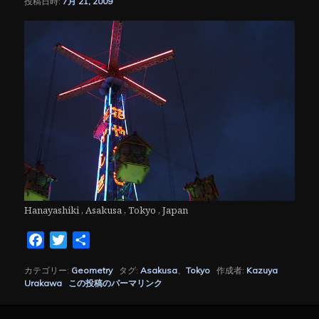
投稿日時:
7月 21, 2009
シ
ョ
ン
Hanayashiki , Asakusa , Tokyo , Japan
Facebook
Twitter
共
有
カテゴリー:
Geometry
タグ:
Asakusa
、
Tokyo
作成者:
Kazuya
Urakawa
この投稿のパーマリンク