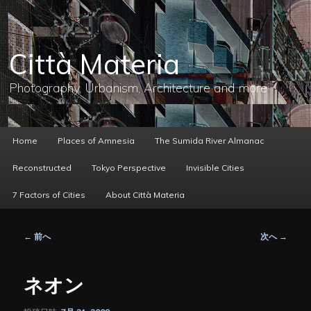
メ
イ
ン
コ
Città Materia
ン
テ
ン
Photography, Urbanism, Architecture and more
ツ
へ
移
動
メ
Home
Places of Amnesia
The Sumida River Almanac
イ
ン
Reconstructed
Tokyo Perspective
Invisible Cities
メ
ニ
7 Factors of Cities
About Città Materia
ュ
ー
投
←
前へ
次へ
→
稿
ナ
ビ
ネオン
ゲ
ー