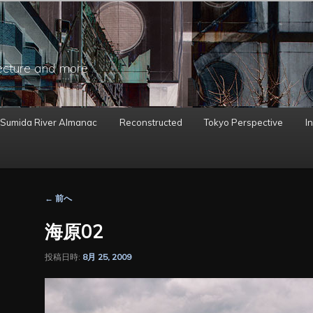
ecture and more
 Sumida River Almanac
Reconstructed
Tokyo Perspective
In
投
←
前へ
稿
ナ
海原02
ビ
ゲ
投稿日時:
8月 25, 2009
ー
シ
ョ