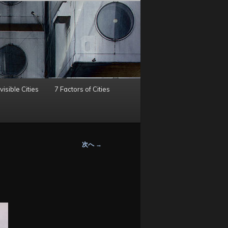
visible Cities
7 Factors of Cities
次へ
→