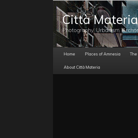
メ
イ
Città Materia
ン
コ
ン
Photography, Urbanism, Archit
テ
ン
ツ
メ
へ
Home
Places of Amnesia
The
イ
移
ン
動
About Città Materia
メ
ニ
ュ
ー