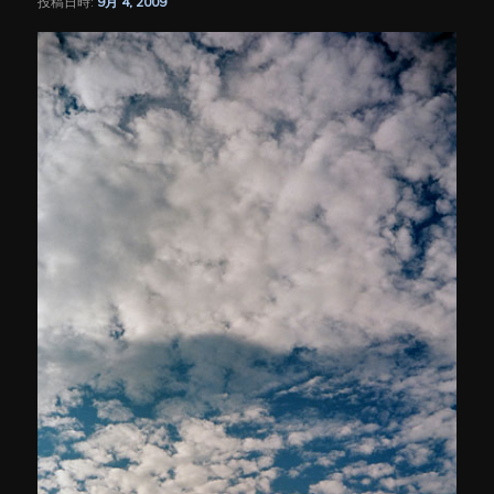
投稿日時:
9月 4, 2009
シ
ョ
ン