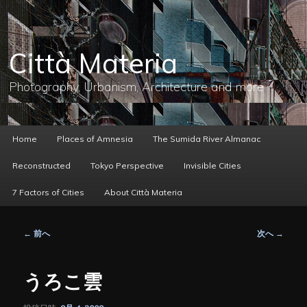
メ
イ
ン
コ
Città Materia
ン
テ
ン
Photography, Urbanism, Architecture and more
ツ
へ
移
動
メ
Home
Places of Amnesia
The Sumida River Almanac
イ
ン
Reconstructed
Tokyo Perspective
Invisible Cities
メ
ニ
7 Factors of Cities
About Città Materia
ュ
ー
投
←
前へ
次へ
→
稿
ナ
ビ
うろこ雲
ゲ
ー