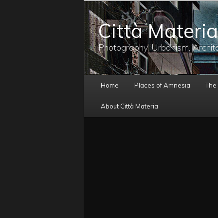
メ
イ
Città Materia
ン
コ
ン
Photography, Urbanism, Archit
テ
ン
ツ
メ
へ
Home
Places of Amnesia
The
イ
移
ン
動
About Città Materia
メ
ニ
ュ
ー