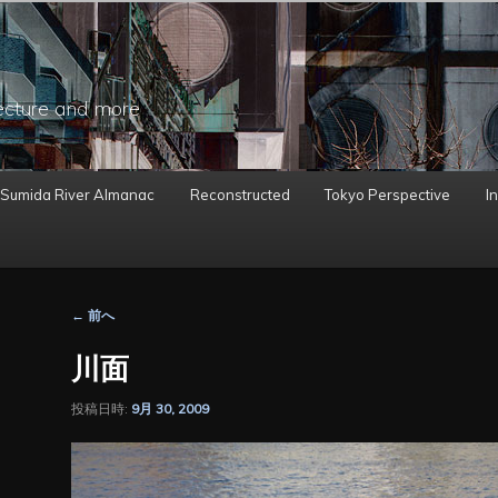
ecture and more
 Sumida River Almanac
Reconstructed
Tokyo Perspective
In
投
←
前へ
稿
ナ
川面
ビ
ゲ
投稿日時:
9月 30, 2009
ー
シ
ョ