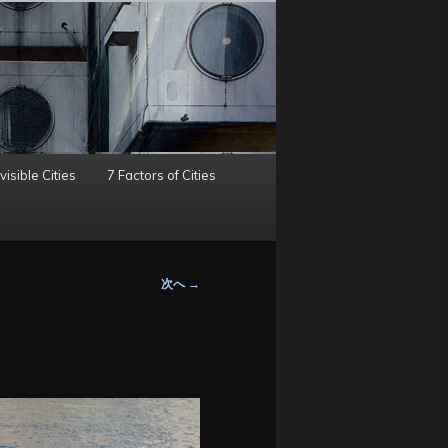
visible Cities
7 Factors of Cities
次へ
→