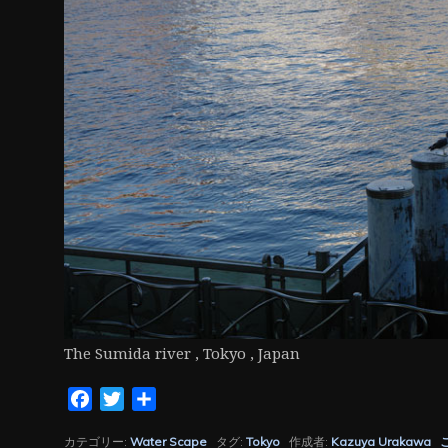
ン
The Sumida river , Tokyo , Japan
Facebook
Twitter
共
有
カテゴリー:
Water Scape
タグ:
Tokyo
作成者:
Kazuya Urakawa