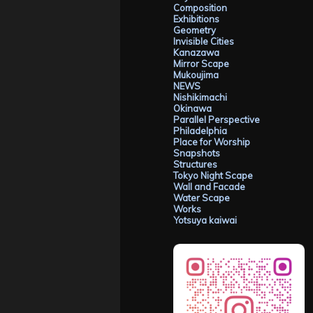
Composition
Exhibitions
Geometry
Invisible Cities
Kanazawa
Mirror Scape
Mukoujima
NEWS
Nishikimachi
Okinawa
Parallel Perspective
Philadelphia
Place for Worship
Snapshots
Structures
Tokyo Night Scape
Wall and Facade
Water Scape
Works
Yotsuya kaiwai