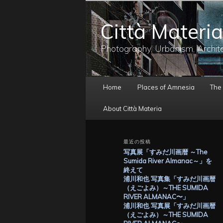
メ
イ
Città Materia
ン
コ
ン
Photography, Urbanism, Archit
テ
ン
ツ
メ
へ
Home
Places of Amnesia
The
イ
移
ン
動
About Città Materia
メ
ニ
ュ
最近の投稿
ー
写真展「すみだ川画暦 ～The
Sumida River Almanac～」を
終えて
浦川和也 写真集「すみだ川画暦
（えごよみ）～THE SUMIDA
RIVER ALMANAC〜」
浦川和也 写真展「すみだ川画暦
（えごよみ）～THE SUMIDA