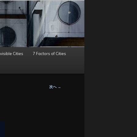
visible Cities
7 Factors of Cities
次へ
→