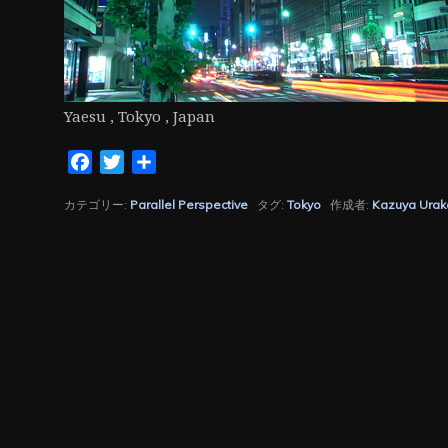
Yaesu , Tokyo , Japan
Facebook
Twitter
共
有
カテゴリー:
Parallel Perspective
タグ:
Tokyo
作成者:
Kazuya Ura