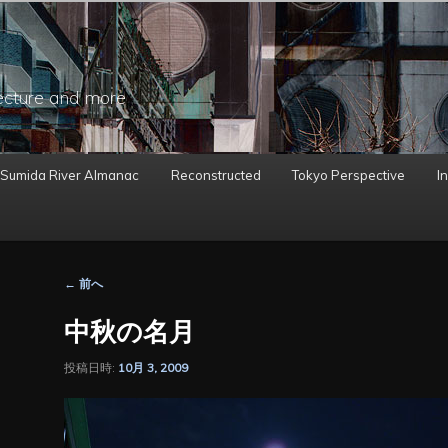
ecture and more
 Sumida River Almanac
Reconstructed
Tokyo Perspective
In
投
←
前へ
稿
ナ
中秋の名月
ビ
ゲ
投稿日時:
10月 3, 2009
ー
シ
ョ