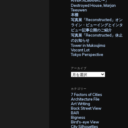
RIVER ALMANAC〜」
Destroyed House, Marjan
Teeuwen
本棚
写真展「Reconstructed」オン
ライン・ビューイングとインタ
ビュー記事公開のご紹介
写真展「Reconstructed」休止
のお知らせ
Tower in Mukoujima
Vacant Lot
Tokyo Perspective
アーカイブ
ア
ー
カ
イ
カテゴリー
ブ
7 Factors of Cities
Architecture File
Art Writing
Back Street View
BAR
Bigness
Bird's-eye View
City Silhouettes