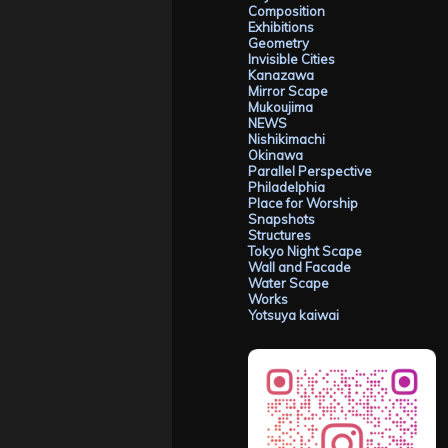
Composition
Exhibitions
Geometry
Invisible Cities
Kanazawa
Mirror Scape
Mukoujima
NEWS
Nishikimachi
Okinawa
Parallel Perspective
Philadelphia
Place for Worship
Snapshots
Structures
Tokyo Night Scape
Wall and Facade
Water Scape
Works
Yotsuya kaiwai