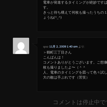
電車が発進するタイミングが絶妙です
す。
きっと待ち構えて何枚も撮ったうちの
ょうね(^_^)
qaz
11月 2, 2009 1:40 am
より:
＞鶴町三丁目さん
こんばんは！
コメントありがとうございます。ご想
枚も撮りましたよ〜（＾＾
人、電車のタイミングを図って色々試
大の敵は手ぶれです（苦笑）
コメントは停止中で