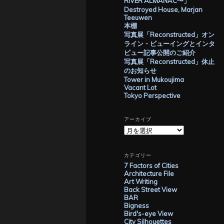
RIVER ALMANAC〜」
Destroyed House, Marjan
Teeuwen
本棚
写真展「Reconstructed」オン
ライン・ビューイングとインタ
ビュー記事公開のご紹介
写真展「Reconstructed」休止
のお知らせ
Tower in Mukoujima
Vacant Lot
Tokyo Perspective
アーカイブ
ア
ー
カ
イ
カテゴリー
ブ
7 Factors of Cities
Architecture File
Art Writing
Back Street View
BAR
Bigness
Bird's-eye View
City Silhouettes