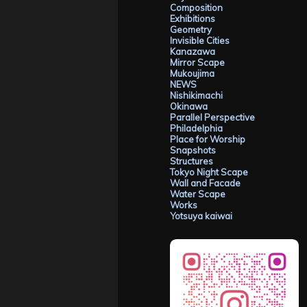
Composition
Exhibitions
Geometry
Invisible Cities
Kanazawa
Mirror Scape
Mukoujima
NEWS
Nishikimachi
Okinawa
Parallel Perspective
Philadelphia
Place for Worship
Snapshots
Structures
Tokyo Night Scape
Wall and Facade
Water Scape
Works
Yotsuya kaiwai