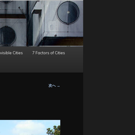
visible Cities
7 Factors of Cities
次へ
→