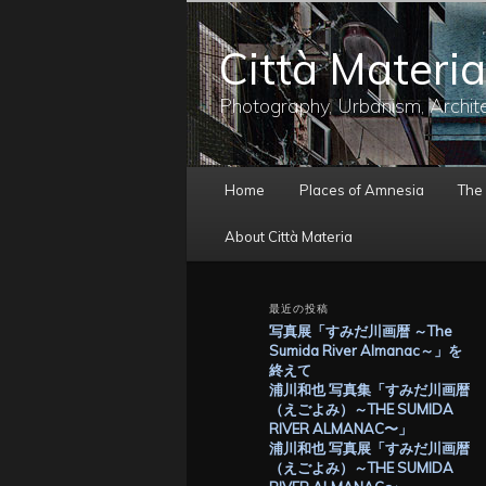
メ
イ
Città Materia
ン
コ
ン
Photography, Urbanism, Archit
テ
ン
ツ
メ
へ
Home
Places of Amnesia
The
イ
移
ン
動
About Città Materia
メ
ニ
ュ
最近の投稿
ー
写真展「すみだ川画暦 ～The
Sumida River Almanac～」を
終えて
浦川和也 写真集「すみだ川画暦
（えごよみ）～THE SUMIDA
RIVER ALMANAC〜」
浦川和也 写真展「すみだ川画暦
（えごよみ）～THE SUMIDA