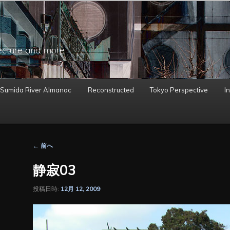
ecture and more
 Sumida River Almanac
Reconstructed
Tokyo Perspective
In
投
←
前へ
稿
ナ
静寂03
ビ
ゲ
投稿日時:
12月 12, 2009
ー
シ
ョ