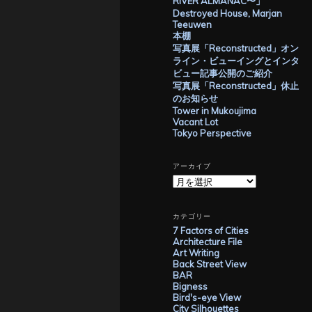
RIVER ALMANAC〜」
Destroyed House, Marjan
Teeuwen
本棚
写真展「Reconstructed」オン
ライン・ビューイングとインタ
ビュー記事公開のご紹介
写真展「Reconstructed」休止
のお知らせ
Tower in Mukoujima
Vacant Lot
Tokyo Perspective
アーカイブ
ア
ー
カ
イ
カテゴリー
ブ
7 Factors of Cities
Architecture File
Art Writing
Back Street View
BAR
Bigness
Bird's-eye View
City Silhouettes