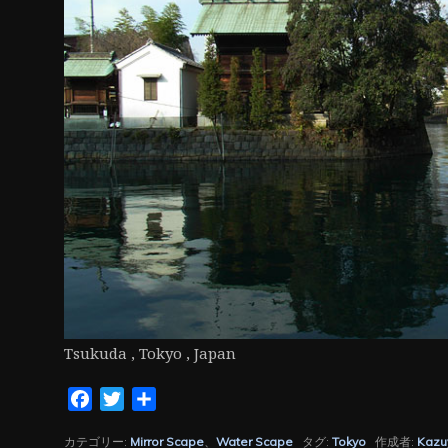
ン
Tsukuda , Tokyo , Japan
Facebook
Twitter
共
有
カテゴリー:
Mirror Scape
、
Water Scape
タグ:
Tokyo
作成者:
Kazu