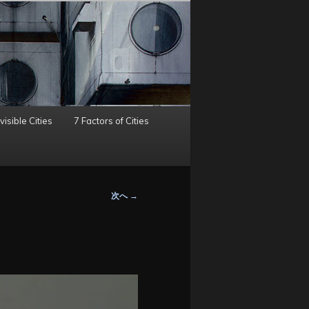
visible Cities
7 Factors of Cities
次へ
→