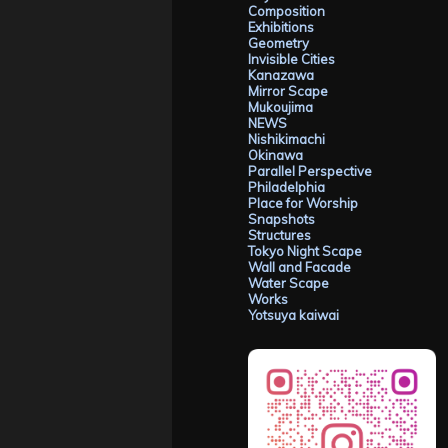
Composition
Exhibitions
Geometry
Invisible Cities
Kanazawa
Mirror Scape
Mukoujima
NEWS
Nishikimachi
Okinawa
Parallel Perspective
Philadelphia
Place for Worship
Snapshots
Structures
Tokyo Night Scape
Wall and Facade
Water Scape
Works
Yotsuya kaiwai