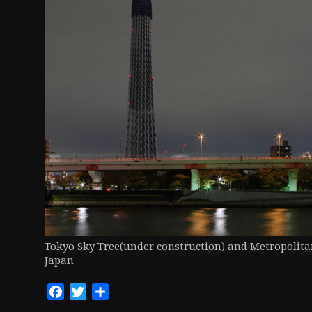
ン
Tokyo Sky Tree(under construction) and Metropolita
Japan
Facebook
Twitter
共
有