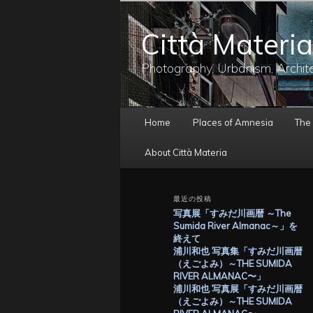
メ
イ
Città Materia
ン
コ
ン
Photography, Urbanism, Archit
テ
ン
ツ
メ
へ
Home
Places of Amnesia
The
イ
移
ン
動
About Città Materia
メ
ニ
ュ
最近の投稿
ー
写真展「すみだ川画暦 ～The
Sumida River Almanac～」を
終えて
浦川和也 写真集「すみだ川画暦
（えごよみ）～THE SUMIDA
RIVER ALMANAC〜」
浦川和也 写真展「すみだ川画暦
（えごよみ）～THE SUMIDA