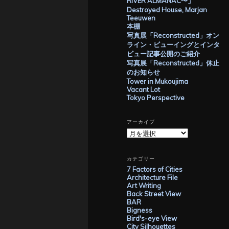
RIVER ALMANAC〜」
Destroyed House, Marjan
Teeuwen
本棚
写真展「Reconstructed」オン
ライン・ビューイングとインタ
ビュー記事公開のご紹介
写真展「Reconstructed」休止
のお知らせ
Tower in Mukoujima
Vacant Lot
Tokyo Perspective
アーカイブ
ア
ー
カ
イ
カテゴリー
ブ
7 Factors of Cities
Architecture File
Art Writing
Back Street View
BAR
Bigness
Bird's-eye View
City Silhouettes