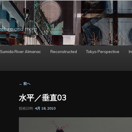
ecture and more
 Sumida River Almanac
Reconstructed
Tokyo Perspective
In
投
←
前へ
稿
ナ
水平／垂直03
ビ
ゲ
投稿日時:
4月 18, 2010
ー
シ
ョ