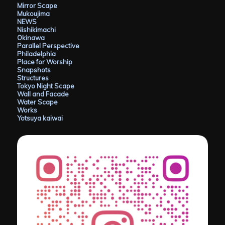
Mirror Scape
Mukoujima
NEWS
Nishikimachi
Okinawa
Parallel Perspective
Philadelphia
Place for Worship
Snapshots
Structures
Tokyo Night Scape
Wall and Facade
Water Scape
Works
Yotsuya kaiwai