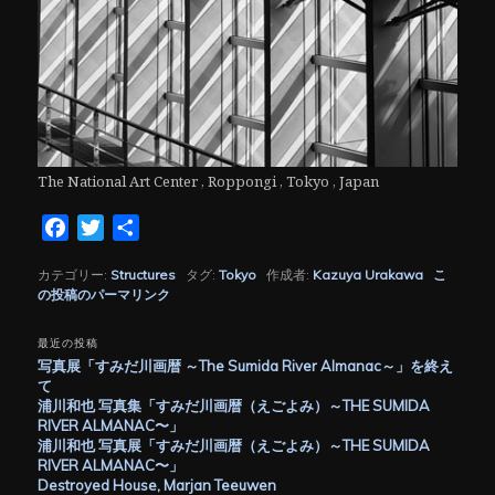
The National Art Center , Roppongi , Tokyo , Japan
Facebook
Twitter
共
有
カテゴリー:
Structures
タグ:
Tokyo
作成者:
Kazuya Urakawa
こ
の投稿のパーマリンク
最近の投稿
写真展「すみだ川画暦 ～The Sumida River Almanac～」を終え
て
浦川和也 写真集「すみだ川画暦（えごよみ）～THE SUMIDA
RIVER ALMANAC〜」
浦川和也 写真展「すみだ川画暦（えごよみ）～THE SUMIDA
RIVER ALMANAC〜」
Destroyed House, Marjan Teeuwen