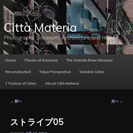
メ
イ
ン
コ
Città Materia
ン
テ
ン
Photography, Urbanism, Architecture and more
ツ
へ
移
動
メ
Home
Places of Amnesia
The Sumida River Almanac
イ
ン
Reconstructed
Tokyo Perspective
Invisible Cities
メ
ニ
7 Factors of Cities
About Città Materia
ュ
ー
投
←
前へ
次へ
→
稿
ナ
ビ
ストライプ05
ゲ
ー