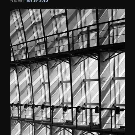
投稿日時:
5月 19, 2010
シ
ョ
ン