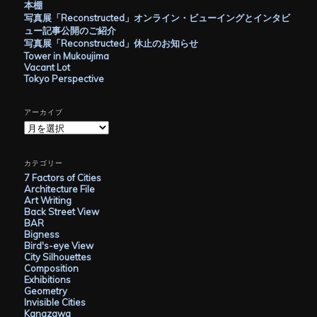
本棚
写真展「Reconstructed」オンライン・ビューイングとインタビ
ュー記事公開のご紹介
写真展「Reconstructed」休止のお知らせ
Tower in Mukoujima
Vacant Lot
Tokyo Perspective
アーカイブ
ア
ー
カ
イ
カテゴリー
ブ
7 Factors of Cities
Architecture File
Art Writing
Back Street View
BAR
Bigness
Bird's-eye View
City Silhouettes
Composition
Exhibitions
Geometry
Invisible Cities
Kanazawa