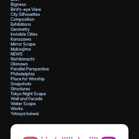
Bigness
Bird's-eye View
City Silhouettes
Composition
Exhibitions
Geometry
Invisible Cities
Kanazawa
Mirror Scape
Mukoujima
NEWS
Nishikimachi
Okinawa
Parallel Perspective
Philadelphia
Place for Worship
Snapshots
Structures
Tokyo Night Scape
Wall and Facade
Water Scape
Works
Yotsuya kaiwai