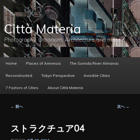
メ
イ
ン
コ
Città Materia
ン
テ
ン
Photography, Urbanism, Architecture and more
ツ
へ
移
動
メ
Home
Places of Amnesia
The Sumida River Almanac
イ
ン
Reconstructed
Tokyo Perspective
Invisible Cities
メ
ニ
7 Factors of Cities
About Città Materia
ュ
ー
投
←
前へ
次へ
→
稿
ナ
ビ
ストラクチュア04
ゲ
ー