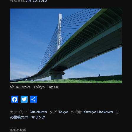
投稿日時:
7月 20, 2010
シ
ョ
ン
Shin-Koiwa , Tokyo , Japan
Facebook
Twitter
共
有
カテゴリー:
Structures
タグ:
Tokyo
作成者:
Kazuya Urakawa
こ
の投稿のパーマリンク
最近の投稿