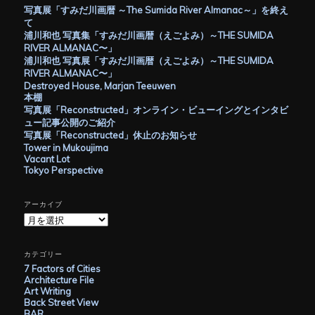
写真展「すみだ川画暦 ～The Sumida River Almanac～」を終え
て
浦川和也 写真集「すみだ川画暦（えごよみ）～THE SUMIDA
RIVER ALMANAC〜」
浦川和也 写真展「すみだ川画暦（えごよみ）～THE SUMIDA
RIVER ALMANAC〜」
Destroyed House, Marjan Teeuwen
本棚
写真展「Reconstructed」オンライン・ビューイングとインタビ
ュー記事公開のご紹介
写真展「Reconstructed」休止のお知らせ
Tower in Mukoujima
Vacant Lot
Tokyo Perspective
アーカイブ
ア
ー
カ
イ
カテゴリー
ブ
7 Factors of Cities
Architecture File
Art Writing
Back Street View
BAR