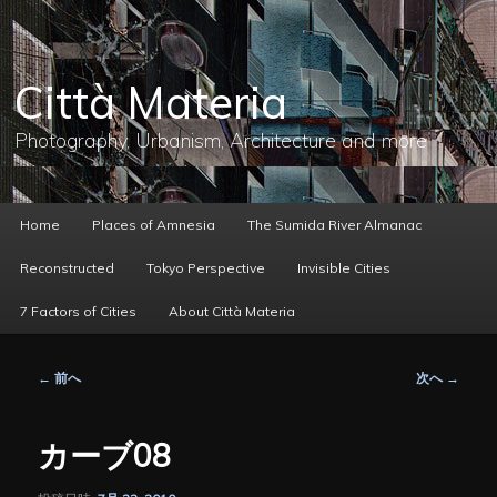
メ
イ
ン
コ
Città Materia
ン
テ
ン
Photography, Urbanism, Architecture and more
ツ
へ
移
動
メ
Home
Places of Amnesia
The Sumida River Almanac
イ
ン
Reconstructed
Tokyo Perspective
Invisible Cities
メ
ニ
7 Factors of Cities
About Città Materia
ュ
ー
投
←
前へ
次へ
→
稿
ナ
ビ
カーブ08
ゲ
ー