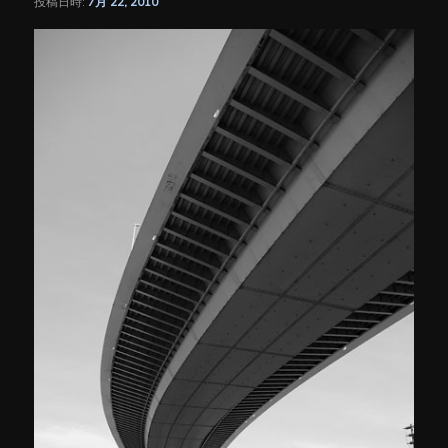
投稿日時:
7月 22, 2010
シ
ョ
ン