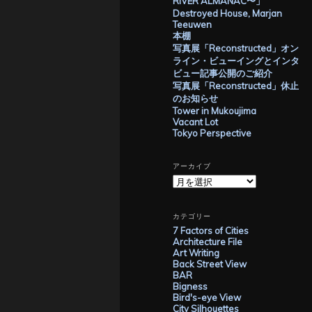
RIVER ALMANAC〜」
Destroyed House, Marjan
Teeuwen
本棚
写真展「Reconstructed」オン
ライン・ビューイングとインタ
ビュー記事公開のご紹介
写真展「Reconstructed」休止
のお知らせ
Tower in Mukoujima
Vacant Lot
Tokyo Perspective
アーカイブ
ア
ー
カ
イ
カテゴリー
ブ
7 Factors of Cities
Architecture File
Art Writing
Back Street View
BAR
Bigness
Bird's-eye View
City Silhouettes