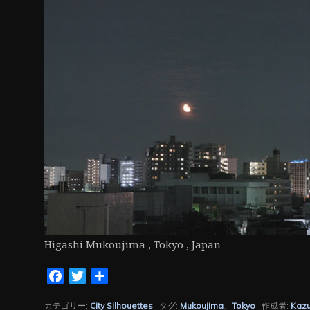
ン
Higashi Mukoujima , Tokyo , Japan
Facebook
Twitter
共
有
カテゴリー:
City Silhouettes
タグ:
Mukoujima
、
Tokyo
作成者:
Kaz