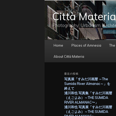
メ
イ
Città Materia
ン
コ
ン
Photography, Urbanism, Archit
テ
ン
ツ
メ
へ
Home
Places of Amnesia
The
イ
移
ン
動
About Città Materia
メ
ニ
ュ
最近の投稿
ー
写真展「すみだ川画暦 ～The
Sumida River Almanac～」を
終えて
浦川和也 写真集「すみだ川画暦
（えごよみ）～THE SUMIDA
RIVER ALMANAC〜」
浦川和也 写真展「すみだ川画暦
（えごよみ）～THE SUMIDA