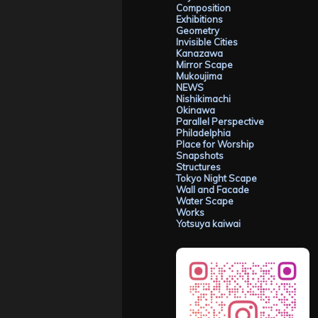
Composition
Exhibitions
Geometry
Invisible Cities
Kanazawa
Mirror Scape
Mukoujima
NEWS
Nishikimachi
Okinawa
Parallel Perspective
Philadelphia
Place for Worship
Snapshots
Structures
Tokyo Night Scape
Wall and Facade
Water Scape
Works
Yotsuya kaiwai