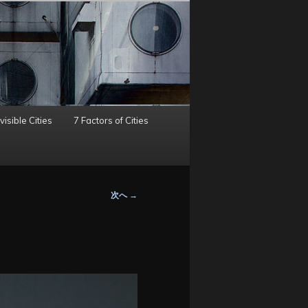
visible Cities
7 Factors of Cities
次へ
→