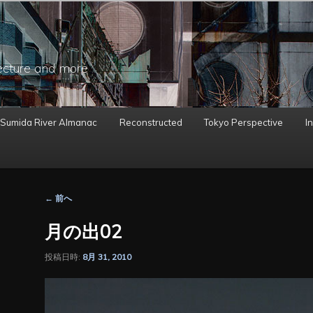
ecture and more
 Sumida River Almanac
Reconstructed
Tokyo Perspective
In
投
←
前へ
稿
ナ
月の出02
ビ
ゲ
投稿日時:
8月 31, 2010
ー
シ
ョ