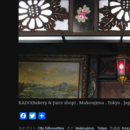
ン
KADO(Bakery & Juice shop) , Mukoujima , Tokyo , Ja
Facebook
Twitter
共
有
カテゴリー:
City Silhouettes
タグ:
Mukoujima
、
Tokyo
作成者:
Kaz