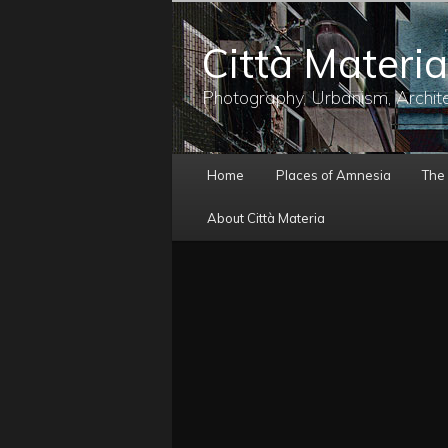
メ
イ
Città Materia
ン
コ
ン
Photography, Urbanism, Archit
テ
ン
ツ
メ
へ
Home
Places of Amnesia
The
イ
移
ン
動
About Città Materia
メ
ニ
ュ
ー