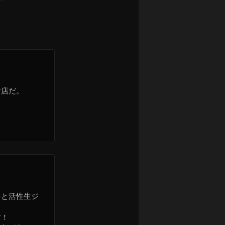
お店だ。
チと活性生ジ
す！