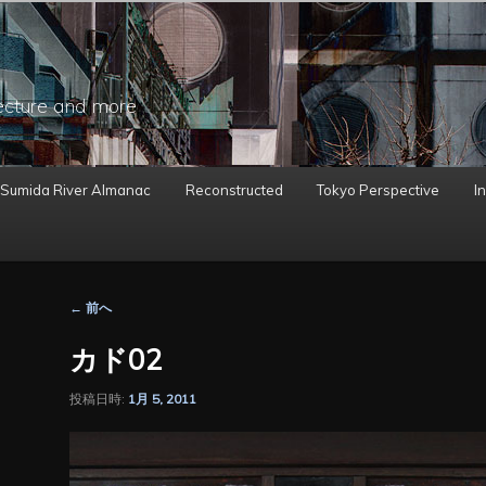
ecture and more
 Sumida River Almanac
Reconstructed
Tokyo Perspective
In
投
←
前へ
稿
ナ
カド02
ビ
ゲ
投稿日時:
1月 5, 2011
ー
シ
ョ