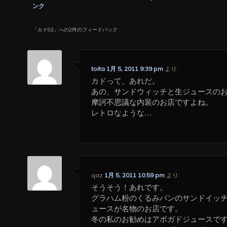
ンク
「
カド02
」への2件のフィードバック
toita
1月 5, 2011 9:39 pm
より:
カドって、あれだ。
あの、サンドウィッチと生ジュースの
摩訶不思議な内装のお店ですよね。
レトロなような…
qaz
1月 5, 2011 10:59 pm
より:
そうそう！あれです。
グラハム粉のくるみパンのサンドイッ
ュースが名物のお店です。
冬の私のお勧めはアボガドジュースで