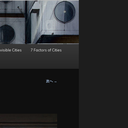
visible Cities
7 Factors of Cities
次へ
→