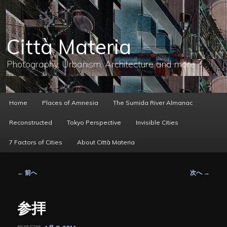
メ
イ
ン
コ
Città Materia
ン
テ
ン
Photography, Urbanism, Architecture and more
ツ
へ
移
動
メ
Home
Places of Amnesia
The Sumida River Almanac
イ
ン
Reconstructed
Tokyo Perspective
Invisible Cities
メ
ニ
7 Factors of Cities
About Città Materia
ュ
ー
投
←
前へ
次へ
→
稿
ナ
ビ
参拝
ゲ
ー