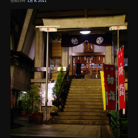
投稿日時:
1月 8, 2011
シ
ョ
ン