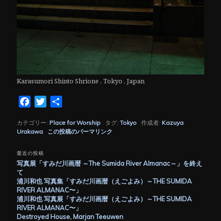
Karasumori Shinto Shrione , Tokyo , Japan
Facebook
Twitter
共
有
カテゴリー:
Place for Worship
タグ:
Tokyo
作成者:
Kazuya
Urakawa
この投稿のパーマリンク
最近の投稿
写真展「すみだ川画暦 ～The Sumida River Almanac～」を終え
て
浦川和也 写真集「すみだ川画暦（えごよみ）～THE SUMIDA
RIVER ALMANAC〜」
浦川和也 写真展「すみだ川画暦（えごよみ）～THE SUMIDA
RIVER ALMANAC〜」
Destroyed House, Marjan Teeuwen