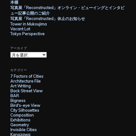
本棚
写真展「Reconstructed」オンライン・ビューイングとインタビ
ュー記事公開のご紹介
写真展「Reconstructed」休止のお知らせ
Tower in Mukoujima
Vacant Lot
Tokyo Perspective
アーカイブ
ア
ー
カ
イ
カテゴリー
ブ
7 Factors of Cities
Architecture File
Art Writing
Back Street View
BAR
Bigness
Bird's-eye View
City Silhouettes
Composition
Exhibitions
Geometry
Invisible Cities
Kanazawa