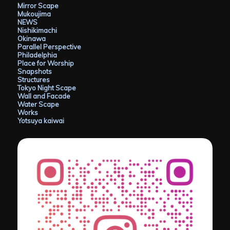
Mirror Scape
Mukoujima
NEWS
Nishikimachi
Okinawa
Parallel Perspective
Philadelphia
Place for Worship
Snapshots
Structures
Tokyo Night Scape
Wall and Facade
Water Scape
Works
Yotsuya kaiwai