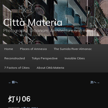
メ
イ
ン
コ
Città Materia
ン
テ
ン
Photography, Urbanism, Architecture and more
ツ
へ
移
動
メ
Home
Places of Amnesia
The Sumida River Almanac
イ
ン
Reconstructed
Tokyo Perspective
Invisible Cities
メ
ニ
7 Factors of Cities
About Città Materia
ュ
ー
投
←
前へ
次へ
→
稿
ナ
ビ
灯り06
ゲ
ー