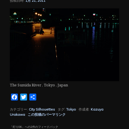
投稿日時:
1月 21, 2011
シ
ョ
ン
The Sumida River , Tokyo , Japan
Facebook
Twitter
共
有
カテゴリー:
City Silhouettes
タグ:
Tokyo
作成者:
Kazuya
Urakawa
この投稿のパーマリンク
「
灯り06
」への2件のフィードバック