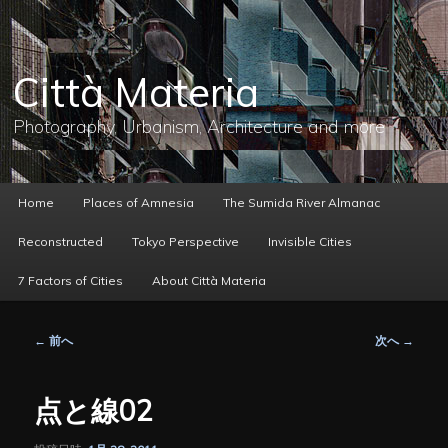
メ
イ
ン
コ
Città Materia
ン
テ
ン
Photography, Urbanism, Architecture and more
ツ
へ
移
動
メ
Home
Places of Amnesia
The Sumida River Almanac
イ
ン
Reconstructed
Tokyo Perspective
Invisible Cities
メ
ニ
7 Factors of Cities
About Città Materia
ュ
ー
投
←
前へ
次へ
→
稿
ナ
ビ
点と線02
ゲ
ー