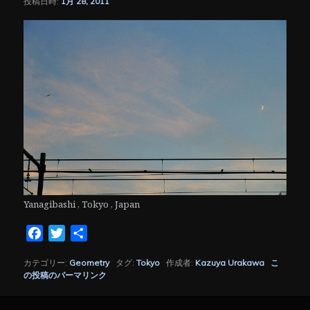
投稿日時:
1月 28, 2011
シ
ョ
ン
Yanagibashi , Tokyo , Japan
Facebook
Twitter
共
有
カテゴリー:
Geometry
タグ:
Tokyo
作成者:
Kazuya Urakawa
こ
の投稿のパーマリンク