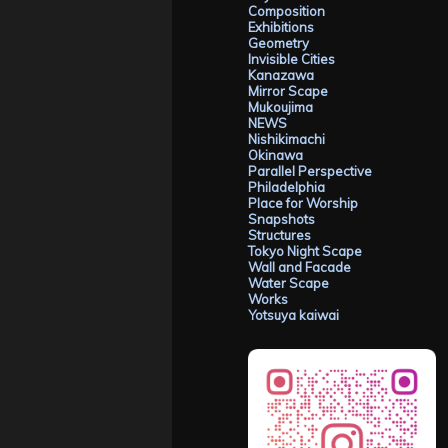
Composition
Exhibitions
Geometry
Invisible Cities
Kanazawa
Mirror Scape
Mukoujima
NEWS
Nishikimachi
Okinawa
Parallel Perspective
Philadelphia
Place for Worship
Snapshots
Structures
Tokyo Night Scape
Wall and Facade
Water Scape
Works
Yotsuya kaiwai