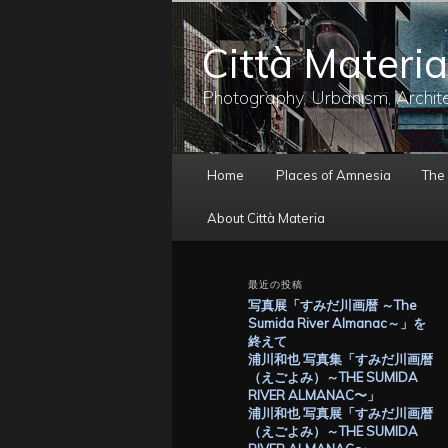
メ
イ
Città Materia
ン
コ
ン
Photography, Urbanism, Archit
テ
ン
ツ
メ
へ
Home
Places of Amnesia
The
イ
移
ン
動
About Città Materia
メ
ニ
ュ
最近の投稿
ー
写真展「すみだ川画暦 ～The
Sumida River Almanac～」を
終えて
浦川和也 写真集「すみだ川画暦
（えごよみ）～THE SUMIDA
RIVER ALMANAC〜」
浦川和也 写真展「すみだ川画暦
（えごよみ）～THE SUMIDA