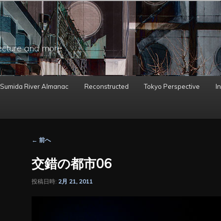
ecture and more
 Sumida River Almanac
Reconstructed
Tokyo Perspective
In
投
←
前へ
稿
ナ
交錯の都市06
ビ
ゲ
投稿日時:
2月 21, 2011
ー
シ
ョ