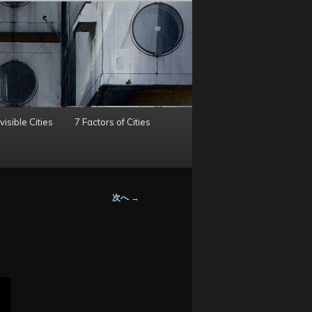
visible Cities
7 Factors of Cities
次へ
→