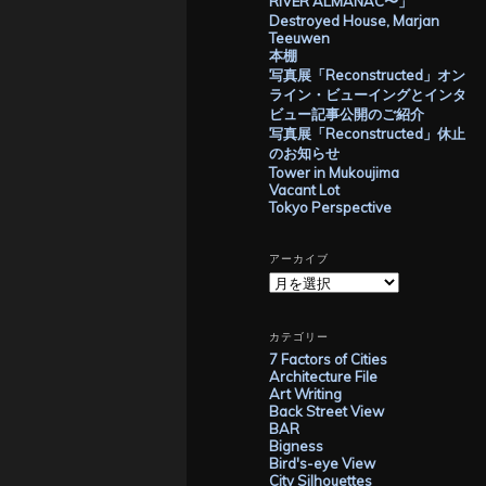
RIVER ALMANAC〜」
Destroyed House, Marjan
Teeuwen
本棚
写真展「Reconstructed」オン
ライン・ビューイングとインタ
ビュー記事公開のご紹介
写真展「Reconstructed」休止
のお知らせ
Tower in Mukoujima
Vacant Lot
Tokyo Perspective
アーカイブ
ア
ー
カ
イ
カテゴリー
ブ
7 Factors of Cities
Architecture File
Art Writing
Back Street View
BAR
Bigness
Bird's-eye View
City Silhouettes