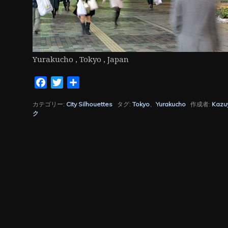
Yurakucho , Tokyo , Japan
Facebook
Twitter
共
有
カテゴリー:
City Silhouettes
タグ:
Tokyo
、
Yurakucho
作成者:
Kazu
ク