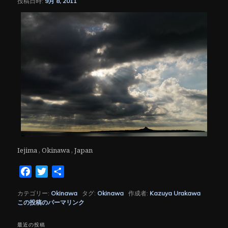
投稿日時:
9月 8, 2011
シ
ョ
ン
Iejima , Okinawa , Japan
Facebook
Twitter
共
有
カテゴリー:
Okinawa
タグ:
Okinawa
作成者:
Kazuya Urakawa
この投稿のパーマリンク
最近の投稿