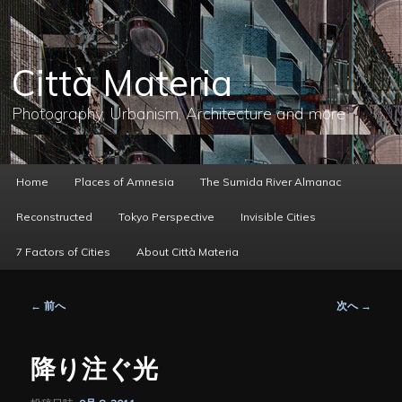
メ
イ
ン
コ
Città Materia
ン
テ
ン
Photography, Urbanism, Architecture and more
ツ
へ
移
動
メ
Home
Places of Amnesia
The Sumida River Almanac
イ
ン
Reconstructed
Tokyo Perspective
Invisible Cities
メ
ニ
7 Factors of Cities
About Città Materia
ュ
ー
投
←
前へ
次へ
→
稿
ナ
ビ
降り注ぐ光
ゲ
ー