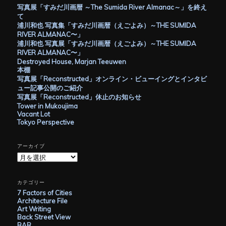
写真展「すみだ川画暦 ～The Sumida River Almanac～」を終え
て
浦川和也 写真集「すみだ川画暦（えごよみ）～THE SUMIDA
RIVER ALMANAC〜」
浦川和也 写真展「すみだ川画暦（えごよみ）～THE SUMIDA
RIVER ALMANAC〜」
Destroyed House, Marjan Teeuwen
本棚
写真展「Reconstructed」オンライン・ビューイングとインタビ
ュー記事公開のご紹介
写真展「Reconstructed」休止のお知らせ
Tower in Mukoujima
Vacant Lot
Tokyo Perspective
アーカイブ
ア
ー
カ
イ
カテゴリー
ブ
7 Factors of Cities
Architecture File
Art Writing
Back Street View
BAR