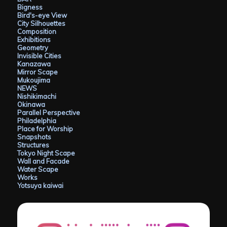
Bigness
Bird's-eye View
City Silhouettes
Composition
Exhibitions
Geometry
Invisible Cities
Kanazawa
Mirror Scape
Mukoujima
NEWS
Nishikimachi
Okinawa
Parallel Perspective
Philadelphia
Place for Worship
Snapshots
Structures
Tokyo Night Scape
Wall and Facade
Water Scape
Works
Yotsuya kaiwai